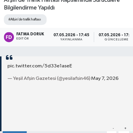
Afşin’de Trafik Haftası Kapsamında Sürücülere
Bilgilendirme Yapıldı
#Afşin’de trafik haftası
FATMA DORUK
07.05.2026 - 17:45
07.05.2026 - 17:4
EDITÖR
YAYINLANMA
GÜNCELLEME
pic.twitter.com/5d33e1aseE
— Yeşil Afşin Gazetesi (@yesilafsin46)
May 7, 2026
Paylaş
-
+
A
A