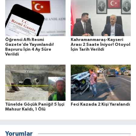
Öğrenci Affı Resmi
Kahramanmaraş-Kayseri
Gazete’de Yayımlandı!
Arası 2 Saate İniyor! Otoyol
Başvuru İçin 4 Ay Süre
İçin Tarih Verildi
Verildi
Tünelde Göçük Paniği! 5 İşçi
Feci Kazada 2 Kişi Yaralandı
Mahsur Kaldı, 1 Ölü
Yorumlar