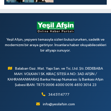
Yeşil Afşin, yepyeni temasıyla sizleri buluştururken, sadelik ve
modernizmi bir araya getiriyor. İnsanlara haber okuyabilecekleri
bir altyapı sunuyor.
Balaban Gaz. Mat. Yapı San. ve Tic. Ltd. Şti. DEDEBABA
MAH. VOLKAN 1 SK. KIRAÇ SİTESİ A NO: 3AD AFŞİN /
KAHRAMANMARAŞ Banka Hesap Numarası: İş Bankası Afşin
Şubesi IBAN: TR75 0006 4000 0016 4610 3014 23
3445114777
info@yesilafsin.com