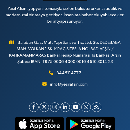
Yeşil Afşin, yepyeni temasıyla sizleri buluştururken, sadelik ve
modernizmi bir araya getiriyor. İnsanlara haber okuyabilecekleri
bir altyapı sunuyor.
Balaban Gaz. Mat. Yapı San. ve Tic. Ltd. Şti. DEDEBABA
MAH. VOLKAN 1 SK. KIRAÇ SİTESİ A NO: 3AD AFŞİN /
KAHRAMANMARAŞ Banka Hesap Numarası: İş Bankası Afşin
Şubesi IBAN: TR75 0006 4000 0016 4610 3014 23
3445114777
info@yesilafsin.com