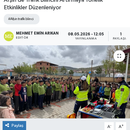
Afşin’de Trafik Bilincini Artırmaya Yönelik
Etkinlikler Düzenleniyor
#Afşin trafik blinci
MEHMET EMIN ARIKAN
08.05.2026 - 12:05
1
EDITÖR
YAYINLANMA
PAYLAŞIM
Paylaş
-
+
A
A