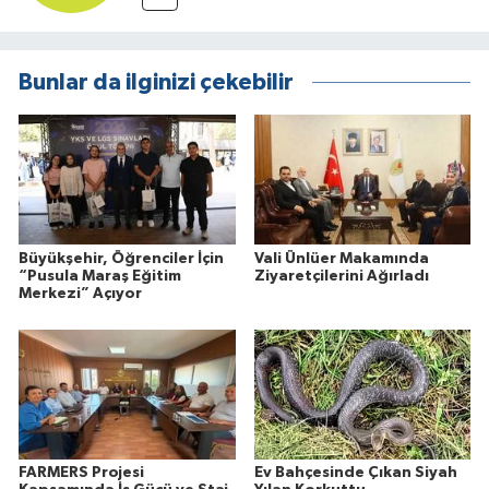
Bunlar da ilginizi çekebilir
Büyükşehir, Öğrenciler İçin
Vali Ünlüer Makamında
“Pusula Maraş Eğitim
Ziyaretçilerini Ağırladı
Merkezi” Açıyor
FARMERS Projesi
Ev Bahçesinde Çıkan Siyah