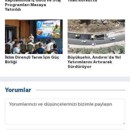
Kapsamında İş Gücü ve Staj
Yılan Korkuttu
Programları Masaya
Yatırıldı
İklim Dirençli Tarım İçin Güç
Büyükşehir, Andırın’da Yol
Birliği
Yatırımlarını Artırarak
Sürdürüyor
Yorumlar