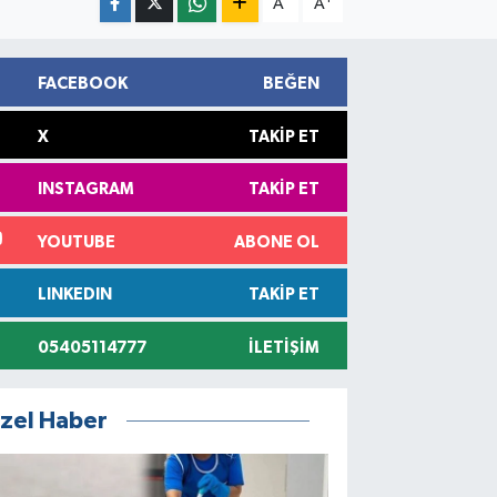
A
A
FACEBOOK
BEĞEN
X
TAKIP ET
INSTAGRAM
TAKIP ET
YOUTUBE
ABONE OL
LINKEDIN
TAKIP ET
05405114777
İLETIŞIM
zel Haber