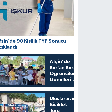
fşin’de 90 Kişilik TYP Sonucu
çıklandı
Afşin'de
Kur’an Kursu
Öğrencilerine
Gönülleri
Isıtan İkram
Uluslararası
Bisiklet
Turu