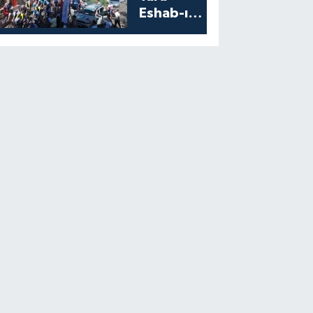
Eshab-ı
Kehf’ten
Start Aldı