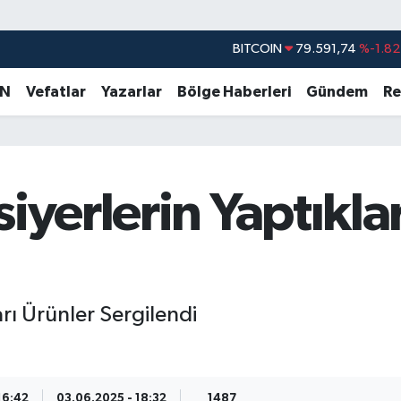
DOLAR
45,43620
%0.02
EURO
53,38690
%0.19
AN
Vefatlar
Yazarlar
Bölge Haberleri
Gündem
Re
STERLİN
61,60380
%0.18
G.ALTIN
6862,09000
%0.19
BİST100
14.598,00
%0
iyerlerin Yaptıkla
BITCOIN
79.591,74
%-1.82
arı Ürünler Sergilendi
16:42
03.06.2025 - 18:32
1487