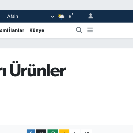
°
Afşin
8
smi İlanlar
Künye
rı Ürünler
-
+