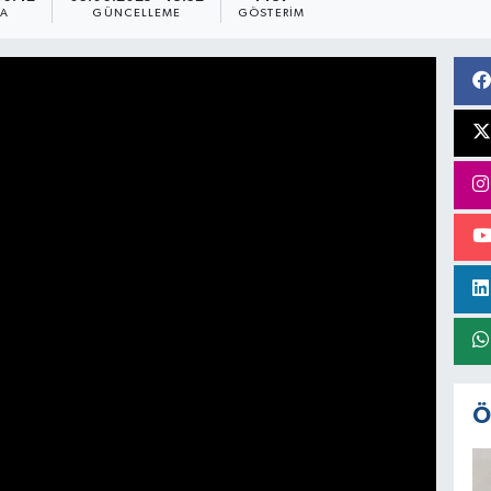
MA
GÜNCELLEME
GÖSTERIM
Ö