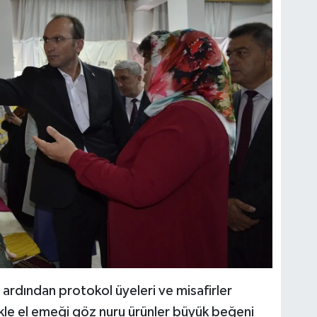
n ardından protokol üyeleri ve misafirler
ikle el emeği göz nuru ürünler büyük beğeni