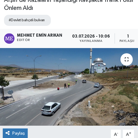
Afşin'de Kazaların Yaşandığı Kavşakta Trafik Polisi
Önlem Aldı
#Devlet bahçeli bulvarı
MEHMET EMIN ARIKAN
03.07.2026 - 10:06
1
EDITÖR
YAYINLANMA
PAYLAŞIM
Paylaş
-
+
A
A