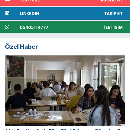
YOUTUBE
ABONE OL
LINKEDIN
TAKIP ET
05405114777
İLETIŞIM
Özel Haber