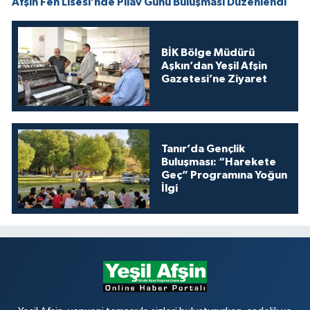
Afşin Fen Lisesi’nde Pilav Günü Buluşması Düzenlendi
BİK Bölge Müdürü
Aşkın’dan Yeşil Afşin
Gazetesi’ne Ziyaret
Tanır’da Gençlik
Buluşması: “Harekete
Geç” Programına Yoğun
İlgi