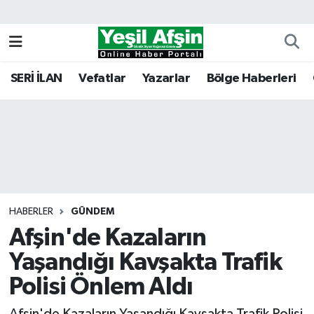
Vefatlar
Kahramanmaraş Nöbetçi Eczaneler
SERİ İLAN
Vefatlar
Yazarlar
Bölge Haberleri
Kahramanmaraş Hava Durumu
Kahramanmaraş Namaz Vakitleri
Kahramanmaraş Trafik Yoğunluk Haritası
Süper Lig Puan Durumu ve Fikstür
HABERLER
GÜNDEM
Afşin'de Kazaların
Tüm Manşetler
Yaşandığı Kavşakta Trafik
Son Dakika Haberleri
Polisi Önlem Aldı
Haber Arşivi