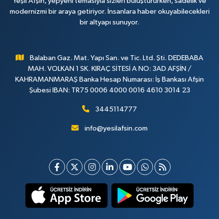
Yeşil Afşin, yepyeni temasıyla sizleri buluştururken, sadelik ve
modernizmi bir araya getiriyor. İnsanlara haber okuyabilecekleri
bir altyapı sunuyor.
Balaban Gaz. Mat. Yapı San. ve Tic. Ltd. Şti. DEDEBABA
MAH. VOLKAN 1 SK. KIRAÇ SİTESİ A NO: 3AD AFŞİN /
KAHRAMANMARAŞ Banka Hesap Numarası: İş Bankası Afşin
Şubesi IBAN: TR75 0006 4000 0016 4610 3014 23
3445114777
info@yesilafsin.com