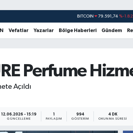
DOLAR
45,43620
%0.02
EURO
53,38690
%0.19
AN
Vefatlar
Yazarlar
Bölge Haberleri
Gündem
Re
STERLİN
61,60380
%0.18
G.ALTIN
6862,09000
%0.19
BİST100
14.598,00
%0
URE Perfume Hizme
BITCOIN
79.591,74
%-1.82
ete Açıldı
12.06.2026 - 15:19
1
994
4 DK
GÜNCELLEME
PAYLAŞIM
GÖSTERIM
OKUNMA SÜRESI