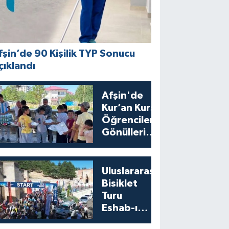
fşin’de 90 Kişilik TYP Sonucu
çıklandı
Afşin'de
Kur’an Kursu
Öğrencilerine
Gönülleri
Isıtan İkram
Uluslararası
Bisiklet
Turu
Eshab-ı
Kehf’ten