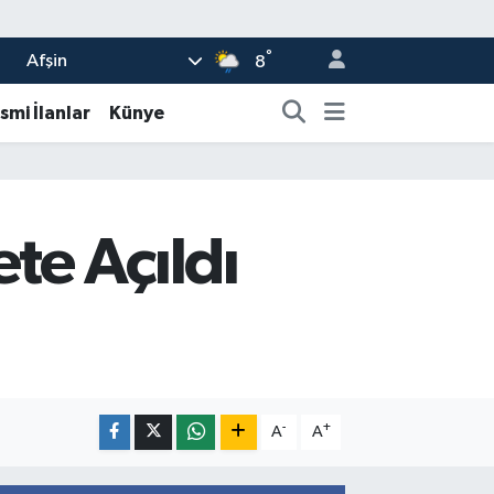
°
Afşin
8
smi İlanlar
Künye
te Açıldı
-
+
A
A