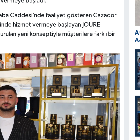
t vermeye başladı.
baba Caddesi’nde faaliyet gösteren Cazador
münde hizmet vermeye başlayan JOURE
A
lan yeni konseptiyle müşterilere farklı bir
A