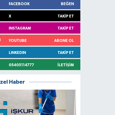
FACEBOOK
BEĞEN
X
TAKIP ET
INSTAGRAM
TAKIP ET
YOUTUBE
ABONE OL
LINKEDIN
TAKIP ET
05405114777
İLETIŞIM
zel Haber