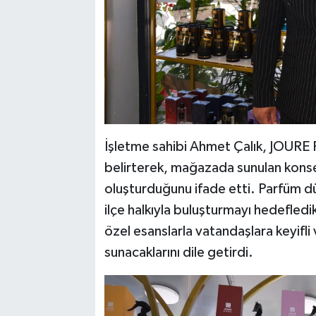
İşletme sahibi Ahmet Çalık, JOURE P
belirterek, mağazada sunulan konsept
oluşturduğunu ifade etti. Parfüm dün
ilçe halkıyla buluşturmayı hedefledi
özel esanslarla vatandaşlara keyifli v
sunacaklarını dile getirdi.