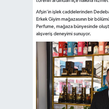
törenin ardından ilçe halkına hizme
Afşin’in işlek caddelerinden Dede
Erkek Giyim mağazasının bir bölü
Perfume, mağaza bünyesinde oluşturu
alışveriş deneyimi sunuyor.