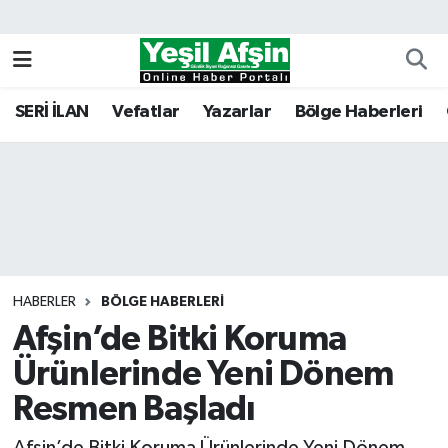
Vefatlar
Kahramanmaraş Nöbetçi Eczaneler
SERİ İLAN
Vefatlar
Yazarlar
Bölge Haberleri
Kahramanmaraş Hava Durumu
Kahramanmaraş Namaz Vakitleri
Kahramanmaraş Trafik Yoğunluk Haritası
Süper Lig Puan Durumu ve Fikstür
HABERLER
BÖLGE HABERLERI
Afşin’de Bitki Koruma
Tüm Manşetler
Ürünlerinde Yeni Dönem
Son Dakika Haberleri
Resmen Başladı
Haber Arşivi