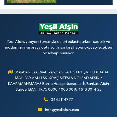
Yeşil Afşin, yepyeni temasıyla sizleri buluştururken, sadelik ve
modernizmi bir araya getiriyor. İnsanlara haber okuyabilecekleri
bir altyapı sunuyor.
Balaban Gaz. Mat. Yapı San. ve Tic. Ltd. Şti. DEDEBABA
MAH. VOLKAN 1 SK. KIRAÇ SİTESİ A NO: 3AD AFŞİN /
KAHRAMANMARAŞ Banka Hesap Numarası: İş Bankası Afşin
Şubesi IBAN: TR75 0006 4000 0016 4610 3014 23
3445114777
info@yesilafsin.com