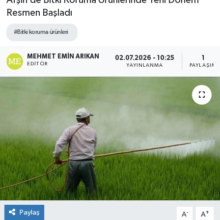
Afşin’de Bitki Koruma Ürünlerinde Yeni Dönem
Resmen Başladı
#Bitki koruma ürünleri
MEHMET EMIN ARIKAN
02.07.2026 - 10:25
1
EDITÖR
YAYINLANMA
PAYLAŞIM
Paylaş
-
+
A
A