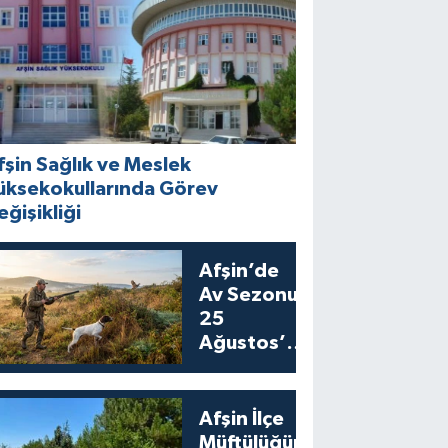
fşin Sağlık ve Meslek
üksekokullarında Görev
eğişikliği
Afşin’de
Av Sezonu
25
Ağustos’ta
Bıldırcın
Avıyla
Açılıyor
Afşin İlçe
Müftülüğünden