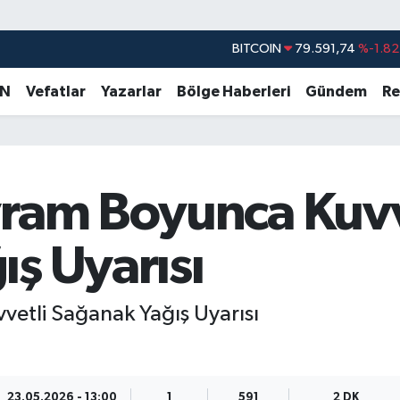
BITCOIN
79.591,74
%-1.82
DOLAR
45,43620
%0.02
AN
Vefatlar
Yazarlar
Bölge Haberleri
Gündem
Re
EURO
53,38690
%0.19
STERLİN
61,60380
%0.18
G.ALTIN
6862,09000
%0.19
yram Boyunca Kuvv
BİST100
14.598,00
%0
ş Uyarısı
etli Sağanak Yağış Uyarısı
23.05.2026 - 13:00
1
591
2 DK