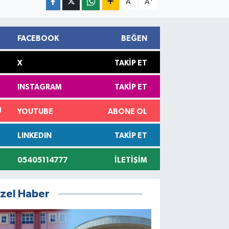
A
A
FACEBOOK
BEĞEN
X
TAKIP ET
INSTAGRAM
TAKIP ET
YOUTUBE
ABONE OL
LINKEDIN
TAKIP ET
05405114777
İLETIŞIM
zel Haber