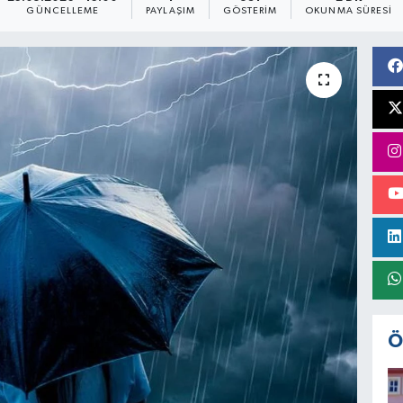
GÜNCELLEME
PAYLAŞIM
GÖSTERIM
OKUNMA SÜRESI
Ö