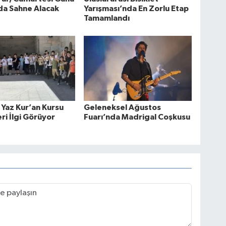
a Sahne Alacak
Yarışması’nda En Zorlu Etap
Tamamlandı
 Yaz Kur’an Kursu
Geleneksel Ağustos
eri İlgi Görüyor
Fuarı’nda Madrigal Coşkusu