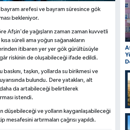
bayram arefesi ve bayram süresince gök
lması bekleniyor.
re Afşin'de yağışların zaman zaman kuvvetli
i, kısa süreli ama yoğun sağanakların
A
lerinden itibaren yer yer gök gürültüsüyle
Y
zgâr riskinin de oluşabileceği ifade edildi.
D
su baskını, taşkın, yollarda su birikmesi ve
yarısında bulundu. Dere yatakları, alt
 daha da artabileceği belirtilerek
rması istendi.
n düşebileceği ve yolların kayganlaşabileceği
ip mesafesini artırmaları çağrısı yapıldı.