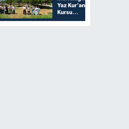
Yaz Kur’an
Kursu
Öğrencilerine
Moral Etkinliği