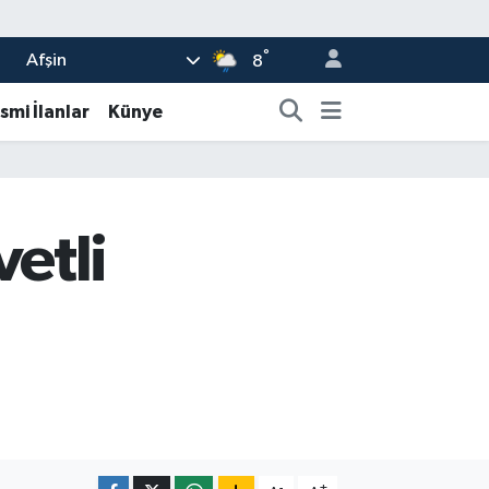
°
Afşin
8
smi İlanlar
Künye
etli
-
+