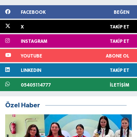
FACEBOOK
BEĞEN
X
TAKIP ET
INSTAGRAM
TAKIP ET
YOUTUBE
ABONE OL
LINKEDIN
TAKIP ET
05405114777
İLETIŞIM
Özel Haber