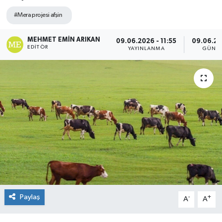
#Mera projesi afşin
MEHMET EMIN ARIKAN
09.06.2026 - 11:55
09.06.20
EDITÖR
YAYINLANMA
GÜNC
Paylaş
-
+
A
A