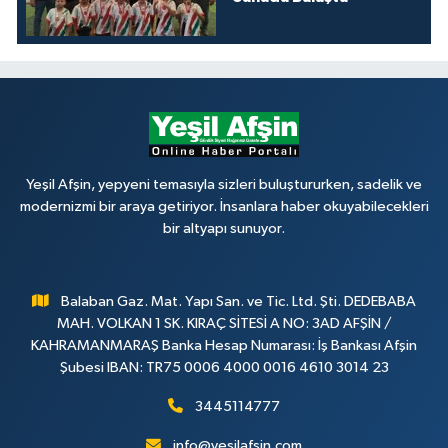
Yeşil Afşin, yepyeni temasıyla sizleri buluştururken, sadelik ve
modernizmi bir araya getiriyor. İnsanlara haber okuyabilecekleri
bir altyapı sunuyor.
Balaban Gaz. Mat. Yapı San. ve Tic. Ltd. Şti. DEDEBABA
MAH. VOLKAN 1 SK. KIRAÇ SİTESİ A NO: 3AD AFŞİN /
KAHRAMANMARAŞ Banka Hesap Numarası: İş Bankası Afşin
Şubesi IBAN: TR75 0006 4000 0016 4610 3014 23
3445114777
info@yesilafsin.com