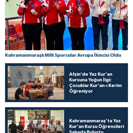
Kahramanmaraşlı Milli Sporcular Avrupa İkincisi Oldu
Afşin’de Yaz Kur’an
Kursuna Yoğun İlgi:
Çocuklar Kur’an-ı Kerim
Öğreniyor
Kahramanmaraş’ta Yaz
Kur’an Kursu Öğrencileri
Sahada Buluştu