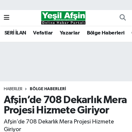
Vefatlar
Kahramanmaraş Nöbetçi Eczaneler
SERİ İLAN
Vefatlar
Yazarlar
Bölge Haberleri
Kahramanmaraş Hava Durumu
Kahramanmaraş Namaz Vakitleri
Kahramanmaraş Trafik Yoğunluk Haritası
Süper Lig Puan Durumu ve Fikstür
HABERLER
BÖLGE HABERLERI
Afşin’de 708 Dekarlık Mera
Tüm Manşetler
Projesi Hizmete Giriyor
Son Dakika Haberleri
Afşin’de 708 Dekarlık Mera Projesi Hizmete
Haber Arşivi
Giriyor