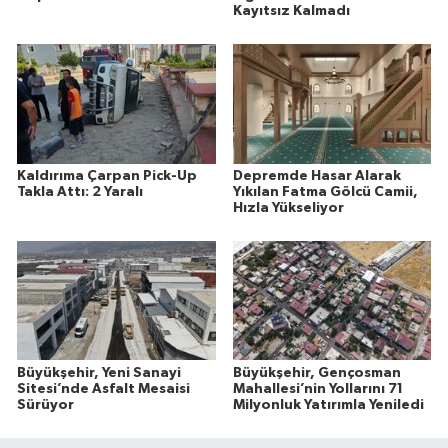
Kayıtsız Kalmadı
Kaldırıma Çarpan Pick-Up
Depremde Hasar Alarak
Takla Attı: 2 Yaralı
Yıkılan Fatma Gölcü Camii,
Hızla Yükseliyor
Büyükşehir, Yeni Sanayi
Büyükşehir, Gençosman
Sitesi’nde Asfalt Mesaisi
Mahallesi’nin Yollarını 71
Sürüyor
Milyonluk Yatırımla Yeniledi