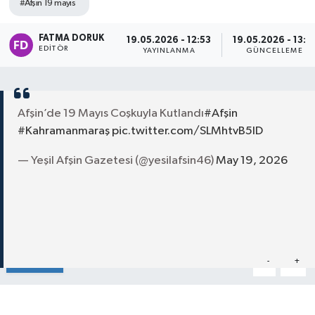
#Afşin 19 mayıs
FATMA DORUK
19.05.2026 - 12:53
19.05.2026 - 13:1
EDITÖR
YAYINLANMA
GÜNCELLEME
Afşin’de 19 Mayıs Coşkuyla Kutlandı
#Afşin
#Kahramanmaraş
pic.twitter.com/SLMhtvB5lD
— Yeşil Afşin Gazetesi (@yesilafsin46)
May 19, 2026
Paylaş
-
+
A
A