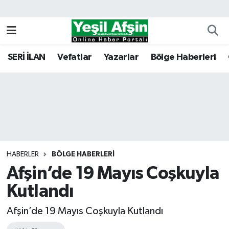
Vefatlar
Kahramanmaraş Nöbetçi Eczaneler
SERİ İLAN
Vefatlar
Yazarlar
Bölge Haberleri
Kahramanmaraş Hava Durumu
Kahramanmaraş Namaz Vakitleri
Kahramanmaraş Trafik Yoğunluk Haritası
Süper Lig Puan Durumu ve Fikstür
HABERLER
BÖLGE HABERLERI
Afşin’de 19 Mayıs Coşkuyla
Tüm Manşetler
Kutlandı
Son Dakika Haberleri
Afşin’de 19 Mayıs Coşkuyla Kutlandı
Haber Arşivi