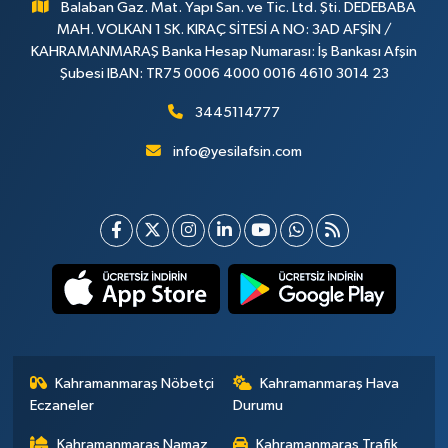
Balaban Gaz. Mat. Yapı San. ve Tic. Ltd. Şti. DEDEBABA
MAH. VOLKAN 1 SK. KIRAÇ SİTESİ A NO: 3AD AFŞİN /
KAHRAMANMARAŞ Banka Hesap Numarası: İş Bankası Afşin
Şubesi IBAN: TR75 0006 4000 0016 4610 3014 23
3445114777
info@yesilafsin.com
Kahramanmaraş Nöbetçi
Kahramanmaraş Hava
Eczaneler
Durumu
Kahramanmaraş Namaz
Kahramanmaraş Trafik