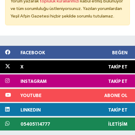
Yorum yazarak
topluluk kurallarımızı
kabul etmiş bulunuyor
ve tüm sorumluluğu üstleniyorsunuz. Yazılan yorumlardan
Yeşil Afşin Gazetesi hiçbir şekilde sorumlu tutulamaz.
FACEBOOK
BEĞEN
X
TAKIP ET
INSTAGRAM
TAKIP ET
YOUTUBE
ABONE OL
LINKEDIN
TAKIP ET
05405114777
İLETIŞIM