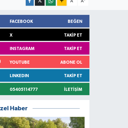
A
A
FACEBOOK
BEĞEN
X
TAKIP ET
INSTAGRAM
TAKIP ET
YOUTUBE
ABONE OL
LINKEDIN
TAKIP ET
05405114777
İLETIŞIM
zel Haber