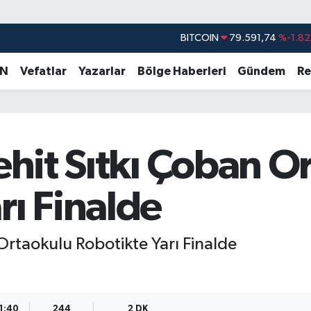
DOLAR
45,43620
%0.02
EURO
53,38690
%0.19
AN
Vefatlar
Yazarlar
Bölge Haberleri
Gündem
Re
STERLİN
61,60380
%0.18
G.ALTIN
6862,09000
%0.19
BİST100
14.598,00
%0
Şehit Sıtkı Çoban O
BITCOIN
79.591,74
%-1.82
rı Finalde
 Ortaokulu Robotikte Yarı Finalde
11:40
244
2 DK