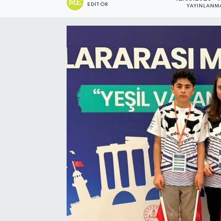
EDITÖR
YAYINLANM