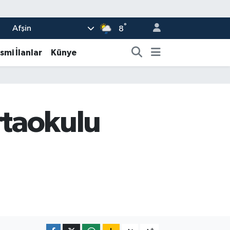
°
Afşin
8
smi İlanlar
Künye
rtaokulu
-
+