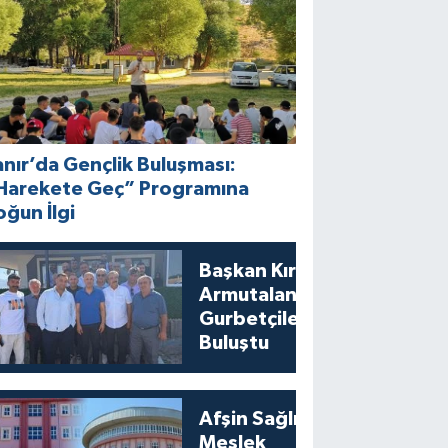
anır’da Gençlik Buluşması:
Harekete Geç” Programına
oğun İlgi
Başkan Kıraç
Armutalan’da
Gurbetçilerle
Buluştu
Afşin Sağlık ve
Meslek