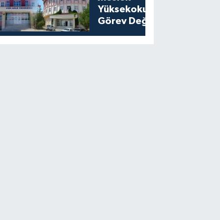
Yüksekokullarında
Görev Değişikliği