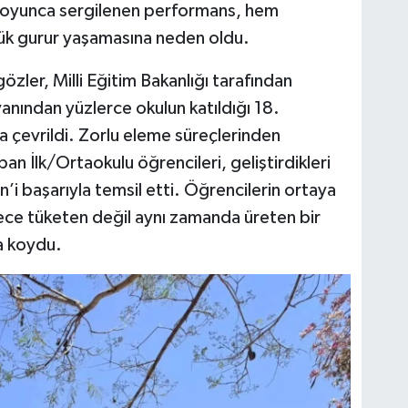
 boyunca sergilenen performans, hem
ük gurur yaşamasına neden oldu.
özler, Milli Eğitim Bakanlığı tarafından
anından yüzlerce okulun katıldığı 18.
 çevrildi. Zorlu eleme süreçlerinden
an İlk/Ortaokulu öğrencileri, geliştirdikleri
in’i başarıyla temsil etti. Öğrencilerin ortaya
ece tüketen değil aynı zamanda üreten bir
ya koydu.