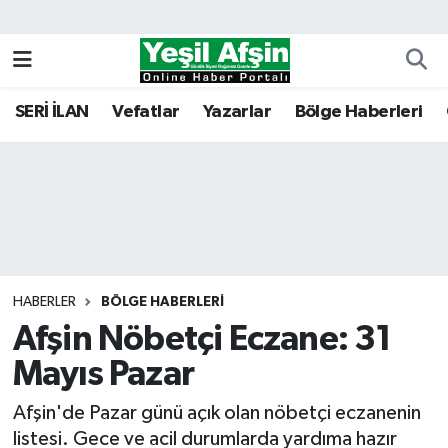
Vefatlar
Kahramanmaraş Nöbetçi Eczaneler
SERİ İLAN
Vefatlar
Yazarlar
Bölge Haberleri
Kahramanmaraş Hava Durumu
Kahramanmaraş Namaz Vakitleri
Kahramanmaraş Trafik Yoğunluk Haritası
Süper Lig Puan Durumu ve Fikstür
HABERLER
BÖLGE HABERLERI
Afşin Nöbetçi Eczane: 31
Tüm Manşetler
Mayıs Pazar
Son Dakika Haberleri
Afşin'de Pazar günü açık olan nöbetçi eczanenin
Haber Arşivi
listesi. Gece ve acil durumlarda yardıma hazır