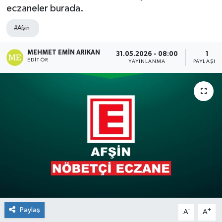
eczaneler burada.
#Afşin
MEHMET EMIN ARIKAN
31.05.2026 - 08:00
1
EDITÖR
YAYINLANMA
PAYLAŞIM
Paylaş
-
+
A
A