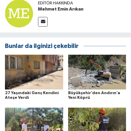
EDITÖR HAKKINDA
Mehmet Emin Arıkan
Bunlar da ilginizi çekebilir
27 Yaşındaki Genç Kendini
Büyükşehir’den Andırın’a
Ateşe Verdi
Yeni Köprü