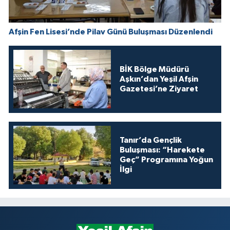
Afşin Fen Lisesi’nde Pilav Günü Buluşması Düzenlendi
BİK Bölge Müdürü
Aşkın’dan Yeşil Afşin
Gazetesi’ne Ziyaret
Tanır’da Gençlik
Buluşması: “Harekete
Geç” Programına Yoğun
İlgi