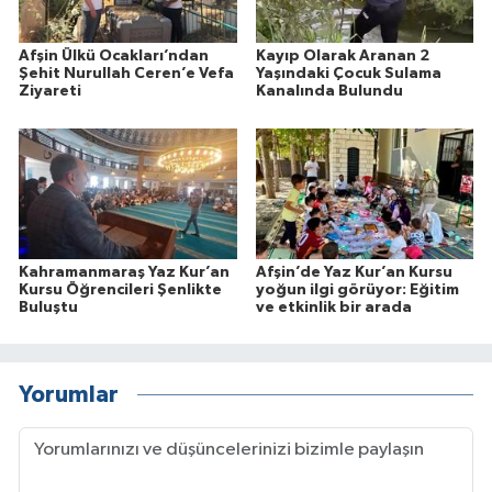
Afşin Ülkü Ocakları’ndan
Kayıp Olarak Aranan 2
Şehit Nurullah Ceren’e Vefa
Yaşındaki Çocuk Sulama
Ziyareti
Kanalında Bulundu
Kahramanmaraş Yaz Kur’an
Afşin’de Yaz Kur’an Kursu
Kursu Öğrencileri Şenlikte
yoğun ilgi görüyor: Eğitim
Buluştu
ve etkinlik bir arada
Yorumlar