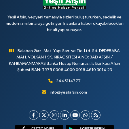
Yeşil Afşin, yepyeni temasıyla sizleri buluştururken, sadelik ve
modernizmi bir araya getiriyor. İnsanlara haber okuyabilecekleri
bir altyapı sunuyor.
Balaban Gaz. Mat. Yapı San. ve Tic. Ltd. Şti. DEDEBABA
MAH. VOLKAN 1 SK. KIRAÇ SİTESİ A NO: 3AD AFŞİN /
KAHRAMANMARAŞ Banka Hesap Numarası: İş Bankası Afşin
Şubesi IBAN: TR75 0006 4000 0016 4610 3014 23
3445114777
info@yesilafsin.com