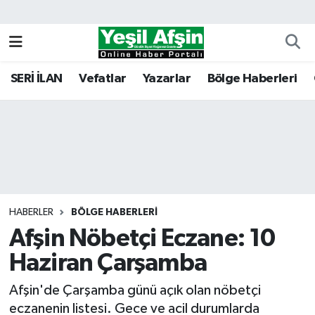
Vefatlar
Kahramanmaraş Nöbetçi Eczaneler
SERİ İLAN
Vefatlar
Yazarlar
Bölge Haberleri
Kahramanmaraş Hava Durumu
Kahramanmaraş Namaz Vakitleri
Kahramanmaraş Trafik Yoğunluk Haritası
Süper Lig Puan Durumu ve Fikstür
HABERLER
BÖLGE HABERLERI
Afşin Nöbetçi Eczane: 10
Tüm Manşetler
Haziran Çarşamba
Son Dakika Haberleri
Afşin'de Çarşamba günü açık olan nöbetçi
Haber Arşivi
eczanenin listesi. Gece ve acil durumlarda