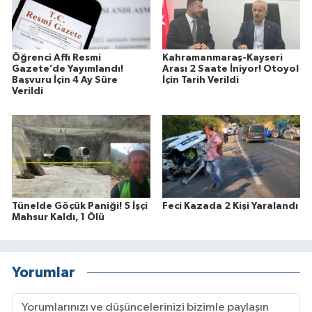
Öğrenci Affı Resmi
Kahramanmaraş-Kayseri
Gazete’de Yayımlandı!
Arası 2 Saate İniyor! Otoyol
Başvuru İçin 4 Ay Süre
İçin Tarih Verildi
Verildi
Tünelde Göçük Paniği! 5 İşçi
Feci Kazada 2 Kişi Yaralandı
Mahsur Kaldı, 1 Ölü
Yorumlar