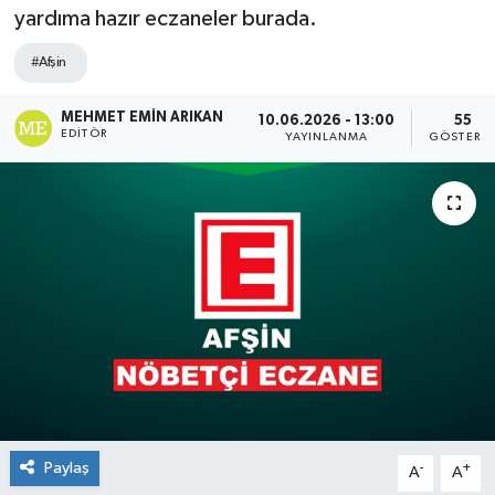
yardıma hazır eczaneler burada.
#Afşin
MEHMET EMIN ARIKAN
10.06.2026 - 13:00
55
EDITÖR
YAYINLANMA
GÖSTERI
Paylaş
-
+
A
A