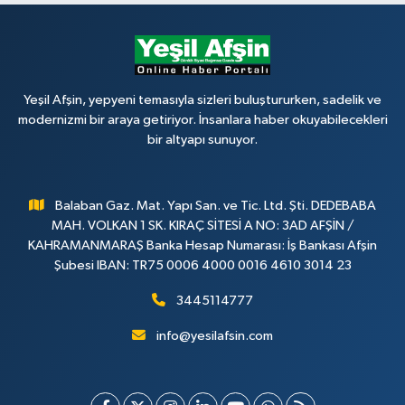
Yeşil Afşin, yepyeni temasıyla sizleri buluştururken, sadelik ve
modernizmi bir araya getiriyor. İnsanlara haber okuyabilecekleri
bir altyapı sunuyor.
Balaban Gaz. Mat. Yapı San. ve Tic. Ltd. Şti. DEDEBABA
MAH. VOLKAN 1 SK. KIRAÇ SİTESİ A NO: 3AD AFŞİN /
KAHRAMANMARAŞ Banka Hesap Numarası: İş Bankası Afşin
Şubesi IBAN: TR75 0006 4000 0016 4610 3014 23
3445114777
info@yesilafsin.com