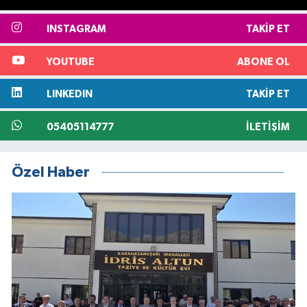
INSTAGRAM
TAKIP ET
YOUTUBE
ABONE OL
LINKEDIN
TAKIP ET
05405114777
İLETIŞIM
Özel Haber