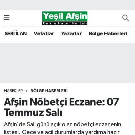
Vefatlar
Kahramanmaraş Nöbetçi Eczaneler
SERİ İLAN
Vefatlar
Yazarlar
Bölge Haberleri
Kahramanmaraş Hava Durumu
Kahramanmaraş Namaz Vakitleri
Kahramanmaraş Trafik Yoğunluk Haritası
Süper Lig Puan Durumu ve Fikstür
HABERLER
BÖLGE HABERLERI
Afşin Nöbetçi Eczane: 07
Tüm Manşetler
Temmuz Salı
Son Dakika Haberleri
Afşin'de Salı günü açık olan nöbetçi eczanenin
Haber Arşivi
listesi. Gece ve acil durumlarda yardıma hazır