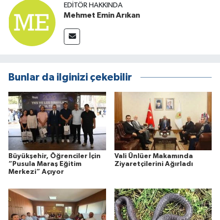
EDITÖR HAKKINDA
Mehmet Emin Arıkan
Bunlar da ilginizi çekebilir
Büyükşehir, Öğrenciler İçin
Vali Ünlüer Makamında
“Pusula Maraş Eğitim
Ziyaretçilerini Ağırladı
Merkezi” Açıyor