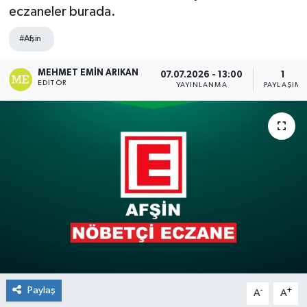
eczaneler burada.
#Afşin
MEHMET EMIN ARIKAN
07.07.2026 - 13:00
1
EDITÖR
YAYINLANMA
PAYLAŞIM
Paylaş
-
+
A
A