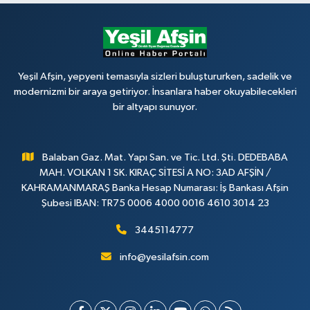
Yeşil Afşin, yepyeni temasıyla sizleri buluştururken, sadelik ve
modernizmi bir araya getiriyor. İnsanlara haber okuyabilecekleri
bir altyapı sunuyor.
Balaban Gaz. Mat. Yapı San. ve Tic. Ltd. Şti. DEDEBABA
MAH. VOLKAN 1 SK. KIRAÇ SİTESİ A NO: 3AD AFŞİN /
KAHRAMANMARAŞ Banka Hesap Numarası: İş Bankası Afşin
Şubesi IBAN: TR75 0006 4000 0016 4610 3014 23
3445114777
info@yesilafsin.com