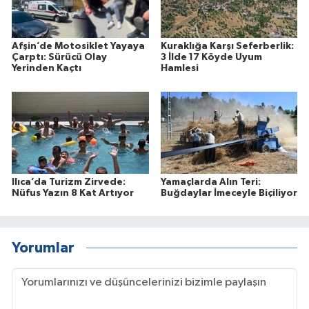
Afşin’de Motosiklet Yayaya
Kuraklığa Karşı Seferberlik:
Çarptı: Sürücü Olay
3 İlde 17 Köyde Uyum
Yerinden Kaçtı
Hamlesi
Ilıca’da Turizm Zirvede:
Yamaçlarda Alın Teri:
Nüfus Yazın 8 Kat Artıyor
Buğdaylar İmeceyle Biçiliyor
Yorumlar