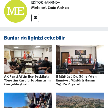
EDITÖR HAKKINDA
Mehmet Emin Arıkan
Bunlar da ilginizi çekebilir
AK Parti Afşin İlçe Teşkilatı
İl Müftüsü Dr. Güller’den
Yönetim Kurulu Toplantısını
Emniyet Müdürü Hasan
Gerçekleştirdi
Yiğit’e Ziyaret