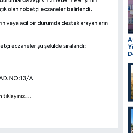
durumlarda sağlık hizmetlerine erişimini
açık olan nöbetçi eczaneler belirlendi.
arın veya acil bir durumda destek arayanların
A
tçi eczaneler şu şekilde sıralandı:
Y
D
AD.NO:13/A
tıklayınız...