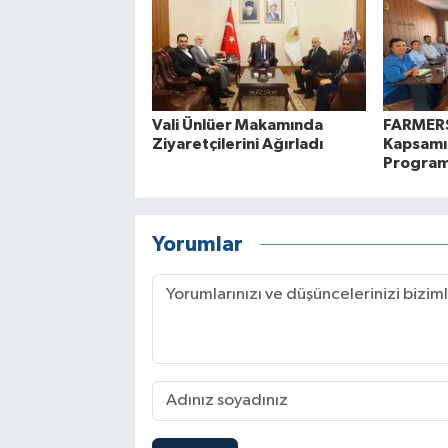
Vali Ünlüer Makamında
FARMERS
Ziyaretçilerini Ağırladı
Kapsamın
Programl
Yorumlar