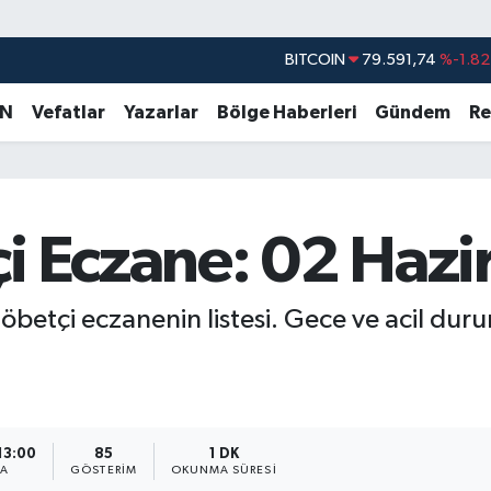
BITCOIN
79.591,74
%-1.82
DOLAR
45,43620
%0.02
AN
Vefatlar
Yazarlar
Bölge Haberleri
Gündem
Re
EURO
53,38690
%0.19
STERLİN
61,60380
%0.18
G.ALTIN
6862,09000
%0.19
i Eczane: 02 Hazir
BİST100
14.598,00
%0
nöbetçi eczanenin listesi. Gece ve acil du
13:00
85
1 DK
MA
GÖSTERIM
OKUNMA SÜRESI