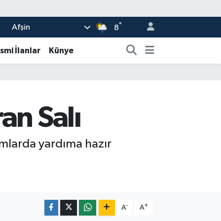
°
Afşin
8
smi İlanlar
Künye
an Salı
rumlarda yardıma hazır
-
+
A
A