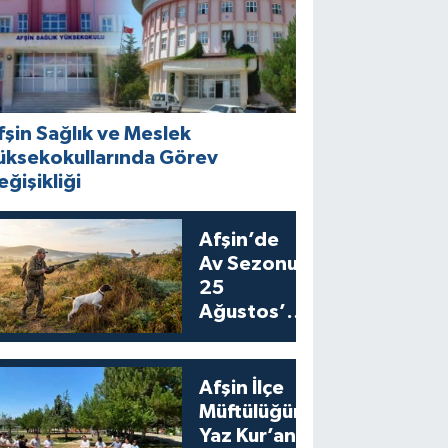
fşin Sağlık ve Meslek
üksekokullarında Görev
eğişikliği
Afşin’de
Av Sezonu
25
Ağustos’ta
Bıldırcın
Avıyla
Açılıyor
Afşin İlçe
Müftülüğünden
Yaz Kur’an