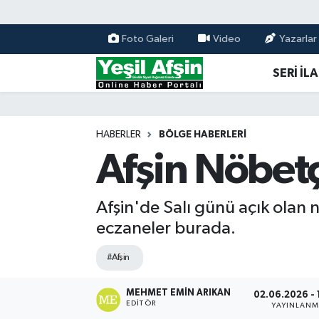
Foto Galeri
Video
Yazarlar
Vefatlar
Kahramanmaraş Nöbetçi Eczaneler
SERİ İL
Kahramanmaraş Hava Durumu
Kahramanmaraş Namaz Vakitleri
HABERLER
BÖLGE HABERLERI
Afşin Nöbetç
Kahramanmaraş Trafik Yoğunluk Haritası
Süper Lig Puan Durumu ve Fikstür
Afşin'de Salı günü açık olan 
eczaneler burada.
Tüm Manşetler
#Afşin
Son Dakika Haberleri
MEHMET EMIN ARIKAN
02.06.2026 - 
EDITÖR
YAYINLAN
Haber Arşivi