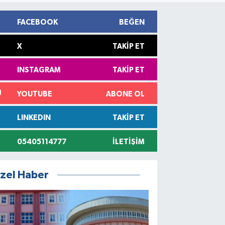
FACEBOOK
BEĞEN
X
TAKIP ET
INSTAGRAM
TAKIP ET
YOUTUBE
ABONE OL
LINKEDIN
TAKIP ET
05405114777
İLETIŞIM
zel Haber