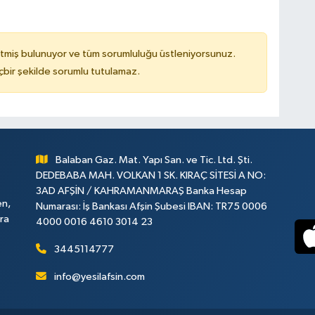
tmiş bulunuyor ve tüm sorumluluğu üstleniyorsunuz.
çbir şekilde sorumlu tutulamaz.
Balaban Gaz. Mat. Yapı San. ve Tic. Ltd. Şti.
DEDEBABA MAH. VOLKAN 1 SK. KIRAÇ SİTESİ A NO:
3AD AFŞİN / KAHRAMANMARAŞ Banka Hesap
en,
Numarası: İş Bankası Afşin Şubesi IBAN: TR75 0006
ara
4000 0016 4610 3014 23
3445114777
info@yesilafsin.com