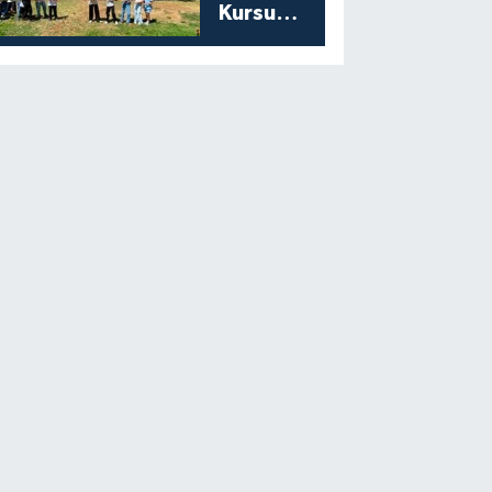
Kursu
Öğrencilerine
Moral Etkinliği