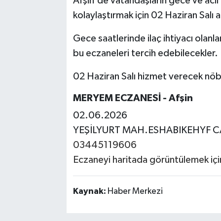
Afşin'de vatandaşların gece ve acil 
kolaylaştırmak için 02 Haziran Salı 
Gece saatlerinde ilaç ihtiyacı olanl
bu eczaneleri tercih edebilecekler.
02 Haziran Salı hizmet verecek nöbe
MERYEM ECZANESİ
- Afşin
02.06.2026
YEŞİLYURT MAH.ESHABIKEHYF C
03445119606
Eczaneyi haritada görüntülemek için 
Kaynak:
Haber Merkezi