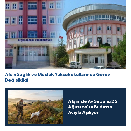
Afşin Sağlık ve Meslek Yüksekokullarında Görev
Değişikliği
Afşin’de Av Sezonu 25
Ağustos’ta Bıldırcın
Avıyla Açılıyor