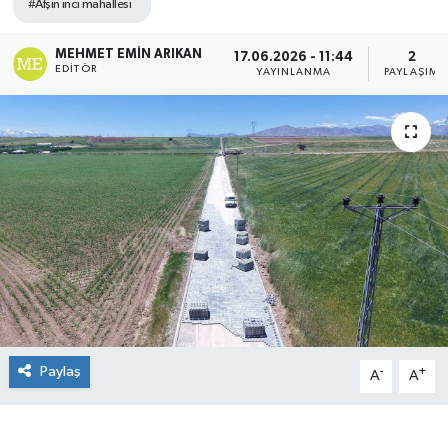
#Afşin inci mahallesi
MEHMET EMIN ARIKAN
17.06.2026 - 11:44
2
EDITÖR
YAYINLANMA
PAYLAŞIM
Paylaş
-
+
A
A