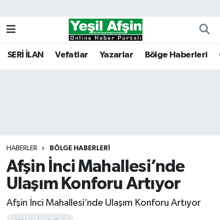
Vefatlar
Kahramanmaraş Nöbetçi Eczaneler
SERİ İLAN
Vefatlar
Yazarlar
Bölge Haberleri
Kahramanmaraş Hava Durumu
Kahramanmaraş Namaz Vakitleri
Kahramanmaraş Trafik Yoğunluk Haritası
Süper Lig Puan Durumu ve Fikstür
HABERLER
BÖLGE HABERLERI
Afşin İnci Mahallesi’nde
Tüm Manşetler
Ulaşım Konforu Artıyor
Son Dakika Haberleri
Afşin İnci Mahallesi’nde Ulaşım Konforu Artıyor
Haber Arşivi