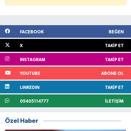
FACEBOOK
BEĞEN
X
TAKIP ET
INSTAGRAM
TAKIP ET
YOUTUBE
ABONE OL
LINKEDIN
TAKIP ET
05405114777
İLETIŞIM
Özel Haber