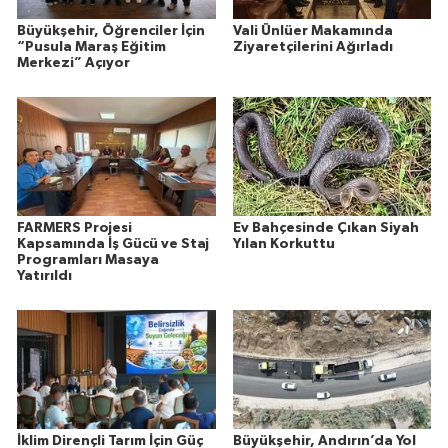
Büyükşehir, Öğrenciler İçin
Vali Ünlüer Makamında
“Pusula Maraş Eğitim
Ziyaretçilerini Ağırladı
Merkezi” Açıyor
FARMERS Projesi
Ev Bahçesinde Çıkan Siyah
Kapsamında İş Gücü ve Staj
Yılan Korkuttu
Programları Masaya
Yatırıldı
İklim Dirençli Tarım İçin Güç
Büyükşehir, Andırın’da Yol