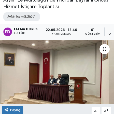
Afşin İlçe Müftülüğü’nden Kurban Bayramı Öncesi
Hizmet İstişare Toplantısı
#Afşin ilçe müftülüğü’
FATMA DORUK
22.05.2026 - 13:46
61
EDITÖR
YAYINLANMA
GÖSTERIM
OK
Paylaş
-
+
A
A