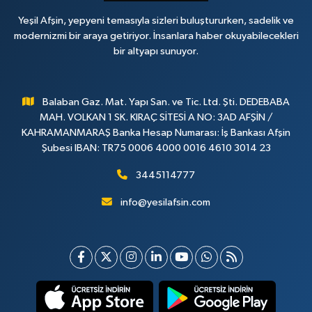
Yeşil Afşin, yepyeni temasıyla sizleri buluştururken, sadelik ve
modernizmi bir araya getiriyor. İnsanlara haber okuyabilecekleri
bir altyapı sunuyor.
Balaban Gaz. Mat. Yapı San. ve Tic. Ltd. Şti. DEDEBABA
MAH. VOLKAN 1 SK. KIRAÇ SİTESİ A NO: 3AD AFŞİN /
KAHRAMANMARAŞ Banka Hesap Numarası: İş Bankası Afşin
Şubesi IBAN: TR75 0006 4000 0016 4610 3014 23
3445114777
info@yesilafsin.com