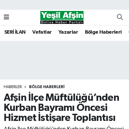
Vefatlar
Kahramanmaraş Nöbetçi Eczaneler
SERİ İLAN
Vefatlar
Yazarlar
Bölge Haberleri
Kahramanmaraş Hava Durumu
Kahramanmaraş Namaz Vakitleri
Kahramanmaraş Trafik Yoğunluk Haritası
Süper Lig Puan Durumu ve Fikstür
HABERLER
BÖLGE HABERLERI
Afşin İlçe Müftülüğü’nden
Tüm Manşetler
Kurban Bayramı Öncesi
Son Dakika Haberleri
Hizmet İstişare Toplantısı
Haber Arşivi