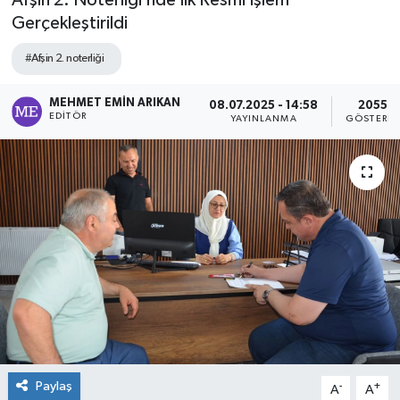
Afşin 2. Noterliği’nde İlk Resmi İşlem
Gerçekleştirildi
#Afşin 2. noterliği
MEHMET EMIN ARIKAN
08.07.2025 - 14:58
2055
EDITÖR
YAYINLANMA
GÖSTERIM
Paylaş
-
+
A
A