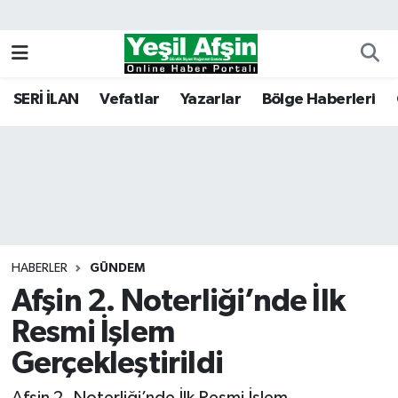
Vefatlar
Kahramanmaraş Nöbetçi Eczaneler
SERİ İLAN
Vefatlar
Yazarlar
Bölge Haberleri
Kahramanmaraş Hava Durumu
Kahramanmaraş Namaz Vakitleri
Kahramanmaraş Trafik Yoğunluk Haritası
Süper Lig Puan Durumu ve Fikstür
HABERLER
GÜNDEM
Afşin 2. Noterliği’nde İlk
Tüm Manşetler
Resmi İşlem
Son Dakika Haberleri
Gerçekleştirildi
Haber Arşivi