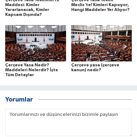
Çerçeve Yasa Teklifinin 12
Çerçeve Yasa Teklifi
Maddesi: Kimler
Meclis'te! Kimleri Kapsıyor,
Yararlanacak, Kimler
Hangi Maddeler Yer Alıyor?
Kapsam Dışında?
Çerçeve Yasa Nedir?
Çerçeve yasa (çerçeve
Maddeleri Nelerdir? İşte
kanun) nedir?
Tüm Detaylar
Yorumlar