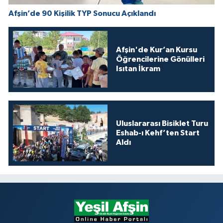
Afşin’de 90 Kişilik TYP Sonucu Açıklandı
Afşin'de Kur’an Kursu
Öğrencilerine Gönülleri
Isıtan İkram
Uluslararası Bisiklet Turu
Eshab-ı Kehf’ten Start
Aldı