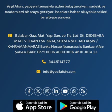
Yeşil Afşin, yepyeni temasıyla sizleri buluştururken, sadelik ve
modernizmi bir araya getiriyor. İnsanlara haber okuyabilecekleri
bir altyapı sunuyor.
Balaban Gaz. Mat. Yapı San. ve Tic. Ltd. Şti. DEDEBABA
MAH. VOLKAN 1 SK. KIRAÇ SİTESİ A NO: 3AD AFŞİN /
KAHRAMANMARAŞ Banka Hesap Numarası: İş Bankası Afşin
Şubesi IBAN: TR75 0006 4000 0016 4610 3014 23
3445114777
info@yesilafsin.com