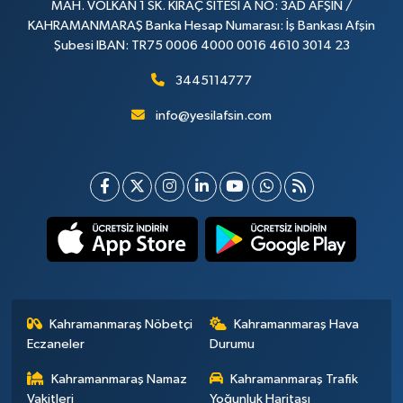
MAH. VOLKAN 1 SK. KIRAÇ SİTESİ A NO: 3AD AFŞİN /
KAHRAMANMARAŞ Banka Hesap Numarası: İş Bankası Afşin
Şubesi IBAN: TR75 0006 4000 0016 4610 3014 23
3445114777
info@yesilafsin.com
Kahramanmaraş Nöbetçi
Kahramanmaraş Hava
Eczaneler
Durumu
Kahramanmaraş Namaz
Kahramanmaraş Trafik
Vakitleri
Yoğunluk Haritası