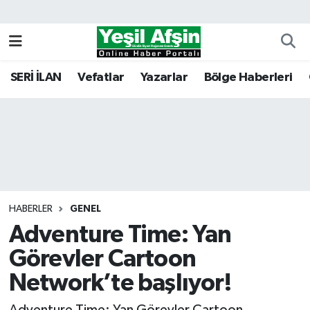
Vefatlar
Kahramanmaraş Nöbetçi Eczaneler
SERİ İLAN
Vefatlar
Yazarlar
Bölge Haberleri
Kahramanmaraş Hava Durumu
Kahramanmaraş Namaz Vakitleri
Kahramanmaraş Trafik Yoğunluk Haritası
Süper Lig Puan Durumu ve Fikstür
HABERLER
GENEL
Adventure Time: Yan
Tüm Manşetler
Görevler Cartoon
Son Dakika Haberleri
Network’te başlıyor!
Haber Arşivi