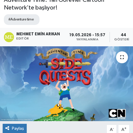
Adventure Time: Yan Görevler Cartoon
Network’te başlıyor!
#Adventure time
MEHMET EMIN ARIKAN
19.05.2026 - 15:57
44
EDITÖR
YAYINLANMA
GÖSTERIM
Paylaş
-
+
A
A