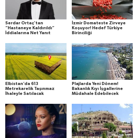
Serdar Ortaç’tan
İzmir Domateste Zirveye
“Hastaneye Kaldırıldı”
Koşuyor! Hedef Türkiye
İddialarına Net Yanıt
Birinciliği
Elbistan’da 613
Plajlarda Yeni Dönem!
Metrekarelik Taşınmaz
Bakanlık Kıyı İşgallerine
İhaleyle Satılacak
Müdahale Edebilecek