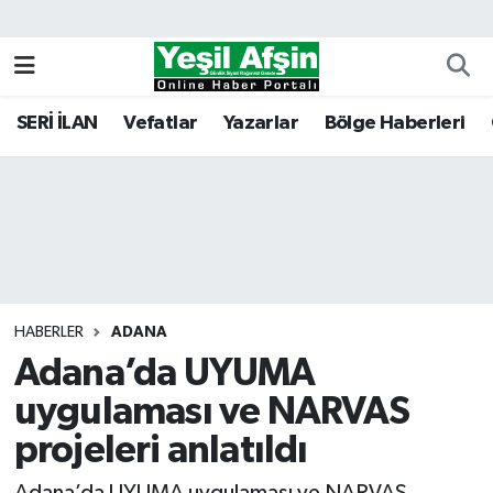
Vefatlar
Kahramanmaraş Nöbetçi Eczaneler
SERİ İLAN
Vefatlar
Yazarlar
Bölge Haberleri
Kahramanmaraş Hava Durumu
Kahramanmaraş Namaz Vakitleri
Kahramanmaraş Trafik Yoğunluk Haritası
Süper Lig Puan Durumu ve Fikstür
HABERLER
ADANA
Adana’da UYUMA
Tüm Manşetler
uygulaması ve NARVAS
Son Dakika Haberleri
projeleri anlatıldı
Haber Arşivi