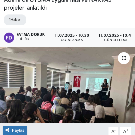
Adana’da UYUMA uygulaması ve NARVAS
projeleri anlatıldı
#Haber
FATMA DORUK
11.07.2025 - 10:30
11.07.2025 - 10:45
EDITÖR
YAYINLANMA
GÜNCELLEME
Paylaş
-
+
A
A