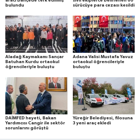
aracı bahçede terk edilmiş
sivil ekiplerce belirlenen 60
bulundu
sürücüye para cezası kesildi
Aladağ Kaymakamı Sançar
Adana Valisi Mustafa Yavuz
Batuhan Kurdu ortaokul
ortaokul öğrencileriyle
öğrencileriyle buluştu
buluştu
DAİMFED heyeti, Bakan
Yüreğir Belediyesi, filosuna
Yardımcısı Cangir ile sektör
3 yeni araç ekledi
sorunlarını görüştü