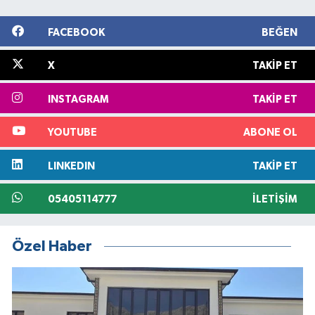
FACEBOOK
BEĞEN
X
TAKIP ET
INSTAGRAM
TAKIP ET
YOUTUBE
ABONE OL
LINKEDIN
TAKIP ET
05405114777
İLETIŞIM
Özel Haber