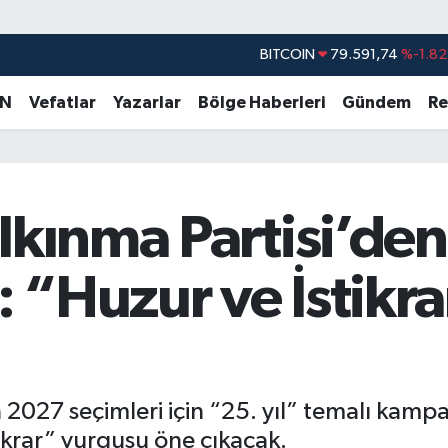
BITCOIN
79.591,74
%-1.82
DOLAR
45,43620
%0.02
EURO
53,38690
%0.19
AN
Vefatlar
Yazarlar
Bölge Haberleri
Gündem
Re
STERLİN
61,60380
%0.18
G.ALTIN
6862,09000
%0.19
BİST100
14.598,00
%0
lkınma Partisi’den 
 “Huzur ve İstikra
 2027 seçimleri için “25. yıl” temalı kampa
krar” vurgusu öne çıkacak.