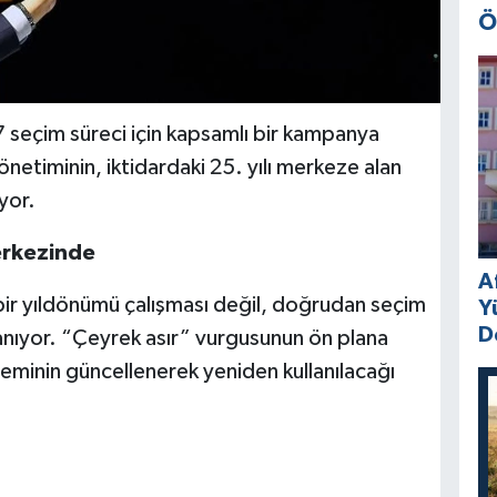
Ö
7 seçim süreci için kapsamlı bir kampanya
yönetiminin, iktidardaki 25. yılı merkeze alan
iyor.
erkezinde
A
bir yıldönümü çalışması değil, doğrudan seçim
Y
D
anıyor. “Çeyrek asır” vurgusunun ön plana
yleminin güncellenerek yeniden kullanılacağı