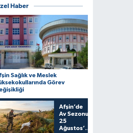
zel Haber
fşin Sağlık ve Meslek
üksekokullarında Görev
eğişikliği
Afşin’de
Av Sezonu
25
Ağustos’ta