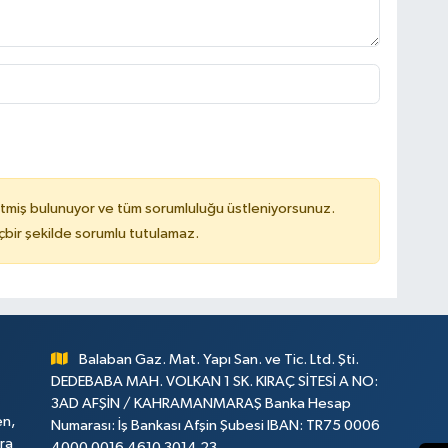
tmiş bulunuyor ve tüm sorumluluğu üstleniyorsunuz.
çbir şekilde sorumlu tutulamaz.
Balaban Gaz. Mat. Yapı San. ve Tic. Ltd. Şti.
DEDEBABA MAH. VOLKAN 1 SK. KIRAÇ SİTESİ A NO:
3AD AFŞİN / KAHRAMANMARAŞ Banka Hesap
en,
Numarası: İş Bankası Afşin Şubesi IBAN: TR75 0006
ara
4000 0016 4610 3014 23