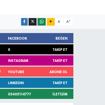
-
+
A
A
FACEBOOK
BEĞEN
X
TAKIP ET
INSTAGRAM
TAKIP ET
YOUTUBE
ABONE OL
LINKEDIN
TAKIP ET
05405114777
İLETIŞIM