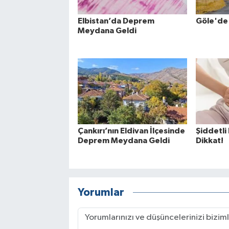
Elbistan’da Deprem
Göle'de
Meydana Geldi
Çankırı’nın Eldivan İlçesinde
Şiddetli
Deprem Meydana Geldi
Dikkat!
Yorumlar