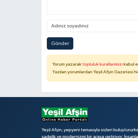
Gönder
Yorum yazarak
topluluk kurallarımızı
kabul e
Yazılan yorumlardan Yeşil Afşin Gazetesi hi
Yeşil Afşin, yepyeni temasıyla sizleri buluştururk
sadelik ve modernizmi bir araya getiriyor. İnsanl