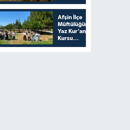
Bıldırcın
Avıyla
Açılıyor
Afşin İlçe
Müftülüğünden
Yaz Kur’an
Kursu
Öğrencilerine
Moral Etkinliği