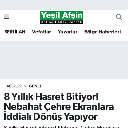
Vefatlar
Kahramanmaraş Nöbetçi Eczaneler
SERİ İLAN
Vefatlar
Yazarlar
Bölge Haberleri
Kahramanmaraş Hava Durumu
Kahramanmaraş Namaz Vakitleri
Kahramanmaraş Trafik Yoğunluk Haritası
Süper Lig Puan Durumu ve Fikstür
HABERLER
GENEL
8 Yıllık Hasret Bitiyor!
Tüm Manşetler
Nebahat Çehre Ekranlara
Son Dakika Haberleri
İddialı Dönüş Yapıyor
Haber Arşivi