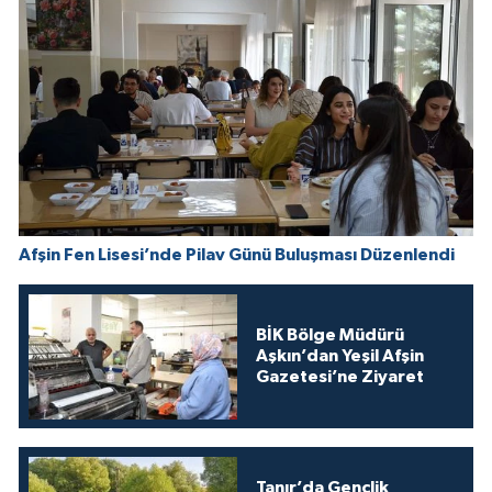
Afşin Fen Lisesi’nde Pilav Günü Buluşması Düzenlendi
BİK Bölge Müdürü
Aşkın’dan Yeşil Afşin
Gazetesi’ne Ziyaret
Tanır’da Gençlik