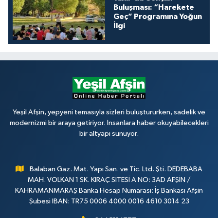
Buluşması: “Harekete
Geç” Programına Yoğun
İlgi
Yeşil Afşin, yepyeni temasıyla sizleri buluştururken, sadelik ve
modernizmi bir araya getiriyor. İnsanlara haber okuyabilecekleri
bir altyapı sunuyor.
Balaban Gaz. Mat. Yapı San. ve Tic. Ltd. Şti. DEDEBABA
MAH. VOLKAN 1 SK. KIRAÇ SİTESİ A NO: 3AD AFŞİN /
KAHRAMANMARAŞ Banka Hesap Numarası: İş Bankası Afşin
Şubesi IBAN: TR75 0006 4000 0016 4610 3014 23