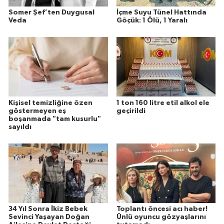
Somer Şef’ten Duygusal
İçme Suyu Tünel Hattında
Veda
Göçük: 1 Ölü, 1 Yaralı
Kişisel temizliğine özen
1 ton 160 litre etil alkol ele
göstermeyen eş
geçirildi
boşanmada "tam kusurlu"
sayıldı
34 Yıl Sonra İkiz Bebek
Toplantı öncesi acı haber!
Sevinci Yaşayan Doğan
Ünlü oyuncu gözyaşlarını