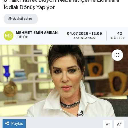
8 Yıllık Hasret Bitiyor! Nebahat Çehre Ekranlara
İddialı Dönüş Yapıyor
#Nebahat çehre
MEHMET EMIN ARIKAN
04.07.2026 - 12:09
42
EDITÖR
YAYINLANMA
GÖSTERI
Paylaş
-
+
A
A