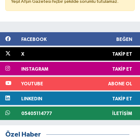
Yeşil Afşin Gazetesi hiçbir şekilde sorumlu tutulamaz.
FACEBOOK
BEĞEN
X
TAKIP ET
INSTAGRAM
TAKIP ET
YOUTUBE
ABONE OL
LINKEDIN
TAKIP ET
05405114777
İLETIŞIM
Özel Haber