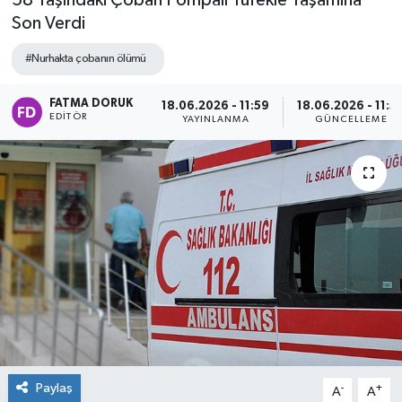
58 Yaşındaki Çoban Pompalı Tüfekle Yaşamına
Son Verdi
#Nurhakta çobanın ölümü
FATMA DORUK
18.06.2026 - 11:59
18.06.2026 - 11:5
EDITÖR
YAYINLANMA
GÜNCELLEME
Paylaş
-
+
A
A