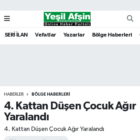
Vefatlar
Kahramanmaraş Nöbetçi Eczaneler
SERİ İLAN
Vefatlar
Yazarlar
Bölge Haberleri
Kahramanmaraş Hava Durumu
Kahramanmaraş Namaz Vakitleri
Kahramanmaraş Trafik Yoğunluk Haritası
Süper Lig Puan Durumu ve Fikstür
HABERLER
BÖLGE HABERLERI
4. Kattan Düşen Çocuk Ağır
Tüm Manşetler
Yaralandı
Son Dakika Haberleri
4. Kattan Düşen Çocuk Ağır Yaralandı
Haber Arşivi