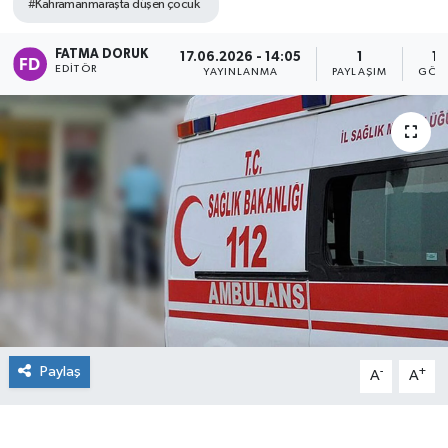
#Kahramanmaraşta düşen çocuk
FATMA DORUK
17.06.2026 - 14:05
1
19
EDITÖR
YAYINLANMA
PAYLAŞIM
GÖST
Paylaş
-
+
A
A