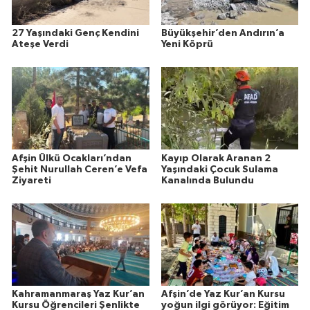
27 Yaşındaki Genç Kendini
Büyükşehir’den Andırın’a
Ateşe Verdi
Yeni Köprü
Afşin Ülkü Ocakları’ndan
Kayıp Olarak Aranan 2
Şehit Nurullah Ceren’e Vefa
Yaşındaki Çocuk Sulama
Ziyareti
Kanalında Bulundu
Kahramanmaraş Yaz Kur’an
Afşin’de Yaz Kur’an Kursu
Kursu Öğrencileri Şenlikte
yoğun ilgi görüyor: Eğitim