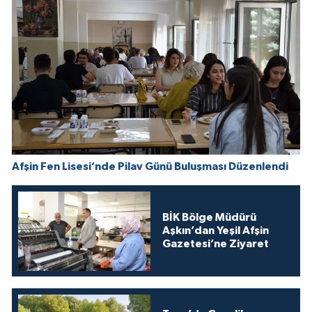
Afşin Fen Lisesi’nde Pilav Günü Buluşması Düzenlendi
BİK Bölge Müdürü
Aşkın’dan Yeşil Afşin
Gazetesi’ne Ziyaret