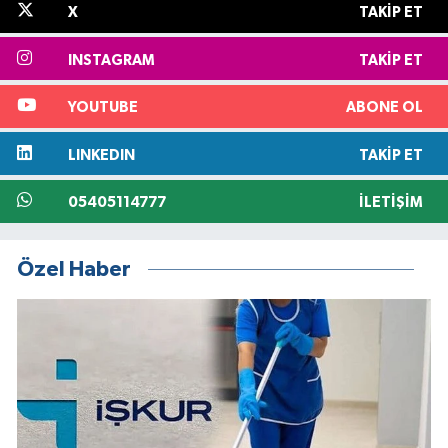
X
TAKIP ET
INSTAGRAM
TAKIP ET
YOUTUBE
ABONE OL
LINKEDIN
TAKIP ET
05405114777
İLETIŞIM
Özel Haber