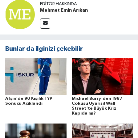
EDITÖR HAKKINDA
Mehmet Emin Arıkan
Bunlar da ilginizi çekebilir
Afşin’de 90 Kişilik TYP
Michael Burry'den 1987
Sonucu Açıklandı
Çöküşü Uyarısı! Wall
Street'te Büyük Kriz
Kapıda mı?