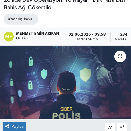
28 İlde Dev Operasyon: 10 Milyar TL’lik Yasa Dışı
Bahis Ağı Çökertildi
#Yasa dışı bahis
MEHMET EMIN ARIKAN
02.06.2026 - 09:58
234
EDITÖR
YAYINLANMA
GÖSTERI
Paylaş
-
+
A
A