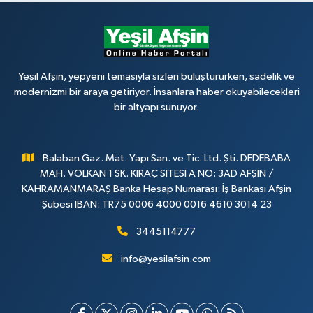
Yeşil Afşin, yepyeni temasıyla sizleri buluştururken, sadelik ve
modernizmi bir araya getiriyor. İnsanlara haber okuyabilecekleri
bir altyapı sunuyor.
Balaban Gaz. Mat. Yapı San. ve Tic. Ltd. Şti. DEDEBABA
MAH. VOLKAN 1 SK. KIRAÇ SİTESİ A NO: 3AD AFŞİN /
KAHRAMANMARAŞ Banka Hesap Numarası: İş Bankası Afşin
Şubesi IBAN: TR75 0006 4000 0016 4610 3014 23
3445114777
info@yesilafsin.com