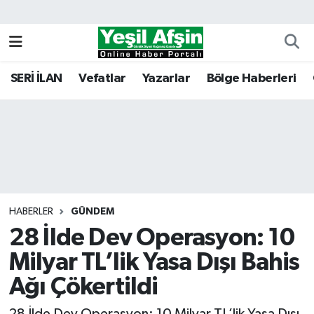
Vefatlar
Kahramanmaraş Nöbetçi Eczaneler
SERİ İLAN
Vefatlar
Yazarlar
Bölge Haberleri
Kahramanmaraş Hava Durumu
Kahramanmaraş Namaz Vakitleri
Kahramanmaraş Trafik Yoğunluk Haritası
Süper Lig Puan Durumu ve Fikstür
HABERLER
GÜNDEM
28 İlde Dev Operasyon: 10
Tüm Manşetler
Milyar TL’lik Yasa Dışı Bahis
Son Dakika Haberleri
Ağı Çökertildi
Haber Arşivi