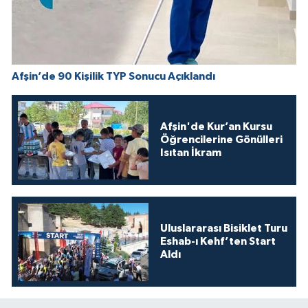
Afşin’de 90 Kişilik TYP Sonucu Açıklandı
Afşin'de Kur’an Kursu
Öğrencilerine Gönülleri
Isıtan İkram
Uluslararası Bisiklet Turu
Eshab-ı Kehf’ten Start
Aldı