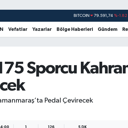
DOLAR
45,43620
%0.02
EURO
53,38690
%0.19
AN
Vefatlar
Yazarlar
Bölge Haberleri
Gündem
Re
STERLİN
61,60380
%0.18
G.ALTIN
6862,09000
%0.19
BİST100
14.598,00
%0
175 Sporcu Kahr
BITCOIN
79.591,74
%-1.82
ecek
amanmaraş’ta Pedal Çevirecek
14:00
1
126
5 DK