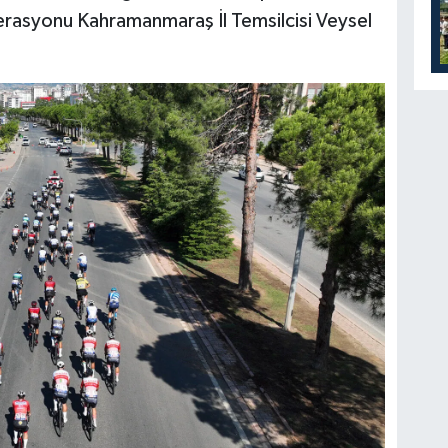
derasyonu Kahramanmaraş İl Temsilcisi Veysel