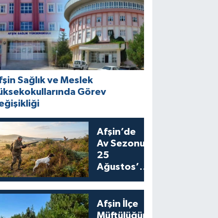
fşin Sağlık ve Meslek
üksekokullarında Görev
eğişikliği
Afşin’de
Av Sezonu
25
Ağustos’ta
Bıldırcın
Avıyla
Açılıyor
Afşin İlçe
Müftülüğünden