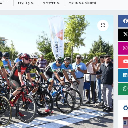
MA
PAYLAŞIM
GÖSTERIM
OKUNMA SÜRESI
Ö