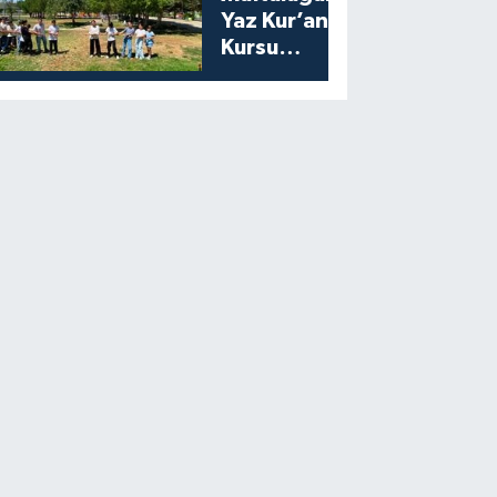
Yaz Kur’an
Kursu
Öğrencilerine
Moral Etkinliği