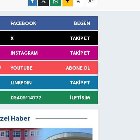
A
A
FACEBOOK
BEĞEN
X
TAKIP ET
INSTAGRAM
TAKIP ET
YOUTUBE
ABONE OL
LINKEDIN
TAKIP ET
05405114777
İLETIŞIM
zel Haber