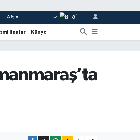
°
Afşin
8
smi İlanlar
Künye
amanmaraş’ta
-
+