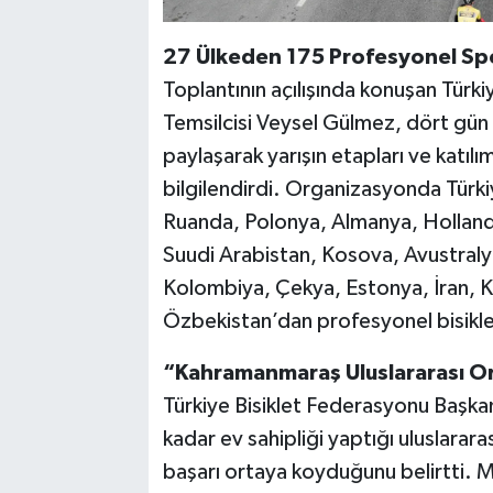
27 Ülkeden 175 Profesyonel Sp
Toplantının açılışında konuşan Türk
Temsilcisi Veysel Gülmez, dört gün s
paylaşarak yarışın etapları ve katılı
bilgilendirdi. Organizasyonda Türki
Ruanda, Polonya, Almanya, Hollan
Suudi Arabistan, Kosova, Avustral
Kolombiya, Çekya, Estonya, İran, K
Özbekistan’dan profesyonel bisikl
“Kahramanmaraş Uluslararası Or
Türkiye Bisiklet Federasyonu Başk
kadar ev sahipliği yaptığı uluslarara
başarı ortaya koyduğunu belirtti.