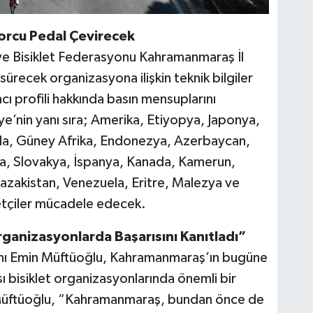
orcu Pedal Çevirecek
iye Bisiklet Federasyonu Kahramanmaraş İl
ürecek organizasyona ilişkin teknik bilgiler
mcı profili hakkında basın mensuplarını
ye’nin yanı sıra; Amerika, Etiyopya, Japonya,
da, Güney Afrika, Endonezya, Azerbaycan,
ya, Slovakya, İspanya, Kanada, Kamerun,
azakistan, Venezuela, Eritre, Malezya ve
etçiler mücadele edecek.
ganizasyonlarda Başarısını Kanıtladı”
anı Emin Müftüoğlu, Kahramanmaraş’ın bugüne
sı bisiklet organizasyonlarında önemli bir
 Müftüoğlu, “Kahramanmaraş, bundan önce de