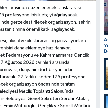
leri arasında düzenlenecek Uluslararası
5 profesyonel bisikletçiyi ağırlayacak.
ğinde gerçekleştirilecek organizasyon, şehrin
sı tanıtımına önemli katkı sağlayacak.
A
i, ulusal ve uluslararası organizasyonlara
Y
r yenisini daha eklemeye hazırlanıyor.
D
iklet Federasyonu ve Kahramanmaraş Gençlik
 – 7 Ağustos 2026 tarihleri arasında
Turnuvası, dünyanın dört bir yanından
uracak. 27 farklı ülkeden 175 profesyonel
ilecek organizasyon öncesinde tanıtım
elediyesi Meclis Toplantı Salonu’nda
ir Belediyesi Genel Sekreteri Serdar Atalar,
nı Emin Müftüoğlu, Gençlik ve Spor İl Müdürü