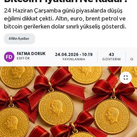
24 Haziran Çarşamba günü piyasalarda düşüş
eğilimi dikkat çekti. Altın, euro, brent petrol ve
bitcoin gerilerken dolar sınırlı yükseliş gösterdi.
#Altın fiyatları
FATMA DORUK
24.06.2026 - 10:19
43
EDITÖR
YAYINLANMA
GÖSTERIM
OK