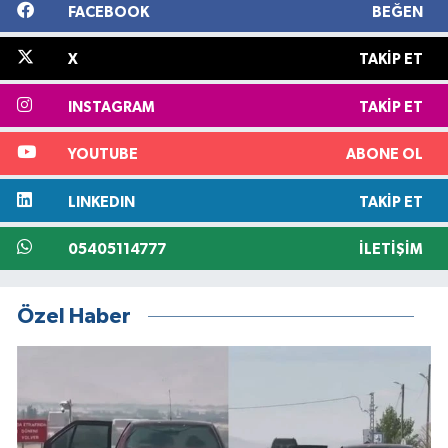
FACEBOOK
BEĞEN
X
TAKIP ET
INSTAGRAM
TAKIP ET
YOUTUBE
ABONE OL
LINKEDIN
TAKIP ET
05405114777
İLETIŞIM
Özel Haber