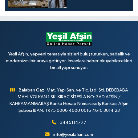
Yeşil Afşin, yepyeni temasıyla sizleri buluştururken, sadelik ve
modernizmi bir araya getiriyor. İnsanlara haber okuyabilecekleri
bir altyapı sunuyor.
Balaban Gaz. Mat. Yapı San. ve Tic. Ltd. Şti. DEDEBABA
MAH. VOLKAN 1 SK. KIRAÇ SİTESİ A NO: 3AD AFŞİN /
KAHRAMANMARAŞ Banka Hesap Numarası: İş Bankası Afşin
Şubesi IBAN: TR75 0006 4000 0016 4610 3014 23
3445114777
info@yesilafsin.com