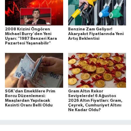
2008 Krizini Öngören
Benzine Zam Geliyor!
Michael Burry'den Yeni
Akaryakıt Fiyatlarında Yeni
Uyarı: "1987 Benzeri Kara
Artış Beklentisi
Pazartesi Yaşanabilir"
SGK'dan Emeklilere Prim
Gram Altın Rekor
Borcu Düzenlemesi:
Seviyelerde! 6 Ağustos
Maaşlardan Yapılacak
2026 Altın Fiyatları: Gram,
Kesinti Oranı Belli Oldu
Çeyrek, Cumhuriyet Altını
Ne Kadar Oldu?