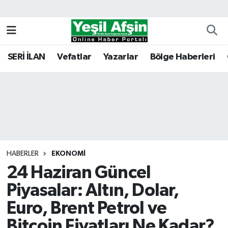
Vefatlar
Kahramanmaraş Nöbetçi Eczaneler
SERİ İLAN
Vefatlar
Yazarlar
Bölge Haberleri
Kahramanmaraş Hava Durumu
Kahramanmaraş Namaz Vakitleri
Kahramanmaraş Trafik Yoğunluk Haritası
Süper Lig Puan Durumu ve Fikstür
HABERLER
EKONOMI
24 Haziran Güncel
Tüm Manşetler
Piyasalar: Altın, Dolar,
Son Dakika Haberleri
Euro, Brent Petrol ve
Haber Arşivi
Bitcoin Fiyatları Ne Kadar?