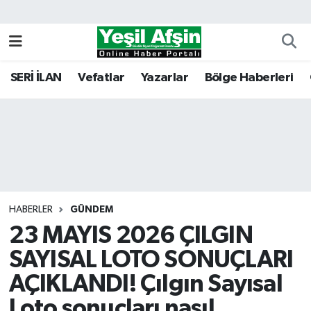
Vefatlar
Kahramanmaraş Nöbetçi Eczaneler
SERİ İLAN
Vefatlar
Yazarlar
Bölge Haberleri
Kahramanmaraş Hava Durumu
Kahramanmaraş Namaz Vakitleri
Kahramanmaraş Trafik Yoğunluk Haritası
Süper Lig Puan Durumu ve Fikstür
HABERLER
GÜNDEM
23 MAYIS 2026 ÇILGIN
Tüm Manşetler
SAYISAL LOTO SONUÇLARI
Son Dakika Haberleri
AÇIKLANDI! Çılgın Sayısal
Haber Arşivi
Loto sonuçları nasıl