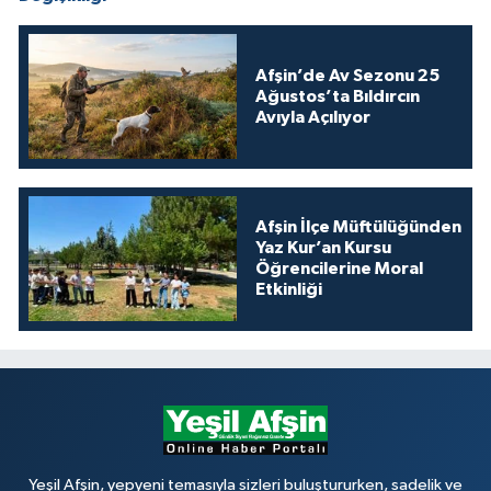
Afşin’de Av Sezonu 25
Ağustos’ta Bıldırcın
Avıyla Açılıyor
Afşin İlçe Müftülüğünden
Yaz Kur’an Kursu
Öğrencilerine Moral
Etkinliği
Yeşil Afşin, yepyeni temasıyla sizleri buluştururken, sadelik ve