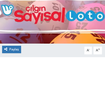
Paylaş
-
+
A
A