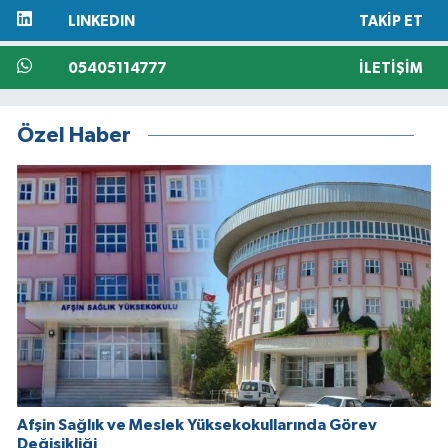
LINKEDIN
TAKIP ET
05405114777
İLETIŞIM
Özel Haber
Afşin Sağlık ve Meslek Yüksekokullarında Görev
Değişikliği