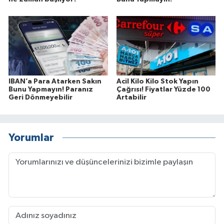
IBAN’a Para Atarken Sakın
Acil Kilo Kilo Stok Yapın
Bunu Yapmayın! Paranız
Çağrısı! Fiyatlar Yüzde 100
Geri Dönmeyebilir
Artabilir
Yorumlar