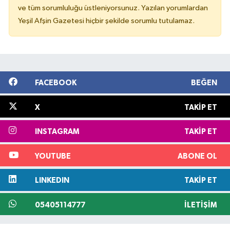
ve tüm sorumluluğu üstleniyorsunuz. Yazılan yorumlardan
Yeşil Afşin Gazetesi hiçbir şekilde sorumlu tutulamaz.
FACEBOOK
BEĞEN
X
TAKIP ET
INSTAGRAM
TAKIP ET
YOUTUBE
ABONE OL
LINKEDIN
TAKIP ET
05405114777
İLETIŞIM