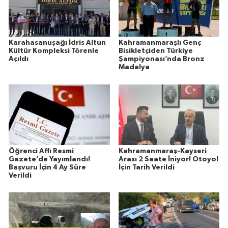
Karahasanuşağı İdris Altun
Kahramanmaraşlı Genç
Kültür Kompleksi Törenle
Bisikletçiden Türkiye
Açıldı
Şampiyonası’nda Bronz
Madalya
Öğrenci Affı Resmi
Kahramanmaraş-Kayseri
Gazete’de Yayımlandı!
Arası 2 Saate İniyor! Otoyol
Başvuru İçin 4 Ay Süre
İçin Tarih Verildi
Verildi