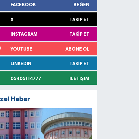
FACEBOOK
BEĞEN
X
TAKIP ET
INSTAGRAM
TAKIP ET
YOUTUBE
ABONE OL
LINKEDIN
TAKIP ET
05405114777
İLETIŞIM
zel Haber