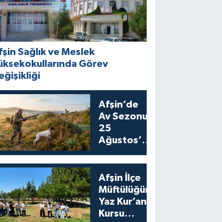
fşin Sağlık ve Meslek
üksekokullarında Görev
eğişikliği
Afşin’de
Av Sezonu
25
Ağustos’ta
Bıldırcın
Avıyla
Açılıyor
Afşin İlçe
Müftülüğünden
Yaz Kur’an
Kursu