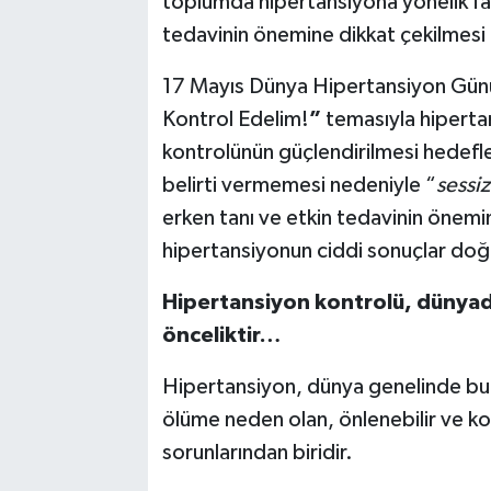
toplumda hipertansiyona yönelik fark
tedavinin önemine dikkat çekilmesi 
17 Mayıs Dünya Hipertansiyon Günü 
Kontrol Edelim!
”
temasıyla hipertans
kontrolünün güçlendirilmesi hedefl
belirti vermemesi nedeniyle “
sessiz
erken tanı ve etkin tedavinin önemi
hipertansiyonun ciddi sonuçlar doğ
Hipertansiyon kontrolü, dünyada v
önceliktir…
Hipertansiyon, dünya genelinde bula
ölüme neden olan, önlenebilir ve kont
sorunlarından biridir.