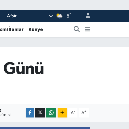
°
Afşin
8
smi İlanlar
Künye
n Günü
K
-
+
A
A
SÜRESI