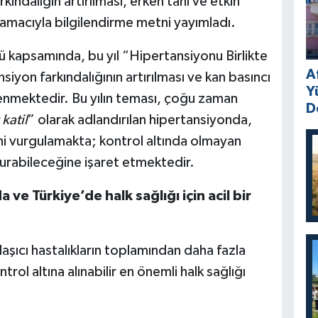
ındalığın artırılması, erken tanı ve etkin
amacıyla bilgilendirme metni yayımladı.
kapsamında, bu yıl “Hipertansiyonu Birlikte
A
iyon farkındalığının artırılması ve kan basıncı
Y
enmektedir. Bu yılın teması, çoğu zaman
D
 katil
” olarak adlandırılan hipertansiyonda,
ni vurgulamakta; kontrol altında olmayan
urabileceğine işaret etmektedir.
e Türkiye’de halk sağlığı için acil bir
şıcı hastalıkların toplamından daha fazla
rol altına alınabilir en önemli halk sağlığı