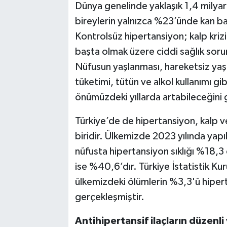
Dünya genelinde yaklaşık 1,4 milyar
bireylerin yalnızca %23’ünde kan bas
Kontrolsüz hipertansiyon; kalp kriz
başta olmak üzere ciddi sağlık sorunl
Nüfusun yaşlanması, hareketsiz yaşa
tüketimi, tütün ve alkol kullanımı gi
önümüzdeki yıllarda artabileceğini
Türkiye’de de hipertansiyon, kalp v
biridir. Ülkemizde 2023 yılında yapı
nüfusta hipertansiyon sıklığı %18,3
ise %40,6’dır. Türkiye İstatistik Ku
ülkemizdeki ölümlerin %3,3'ü hiperta
gerçekleşmiştir.
Antihipertansif ilaçların düzenli