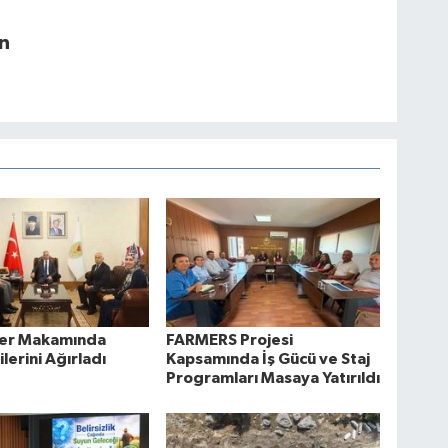
n
lüer Makamında
FARMERS Projesi
lerini Ağırladı
Kapsamında İş Gücü ve Staj
Programları Masaya Yatırıldı