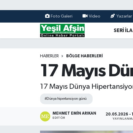
Foto Galeri
Video
Yazarlar
Vefatlar
Kahramanmaraş Nöbetçi Eczaneler
SERİ İL
Kahramanmaraş Hava Durumu
Kahramanmaraş Namaz Vakitleri
HABERLER
BÖLGE HABERLERI
17 Mayıs Dü
Kahramanmaraş Trafik Yoğunluk Haritası
Süper Lig Puan Durumu ve Fikstür
17 Mayıs Dünya Hipertansiy
Tüm Manşetler
#Dünya hipertansiyon günü
Son Dakika Haberleri
MEHMET EMIN ARIKAN
20.05.2026 - 
EDITÖR
YAYINLANM
Haber Arşivi