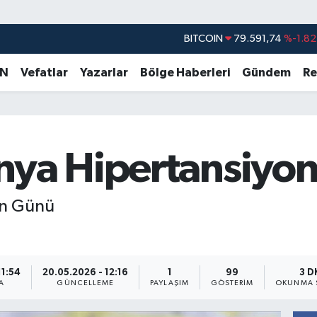
DOLAR
45,43620
%0.02
EURO
53,38690
%0.19
AN
Vefatlar
Yazarlar
Bölge Haberleri
Gündem
Re
STERLİN
61,60380
%0.18
G.ALTIN
6862,09000
%0.19
BİST100
14.598,00
%0
nya Hipertansiyo
BITCOIN
79.591,74
%-1.82
on Günü
11:54
20.05.2026 - 12:16
1
99
3 D
A
GÜNCELLEME
PAYLAŞIM
GÖSTERIM
OKUNMA 