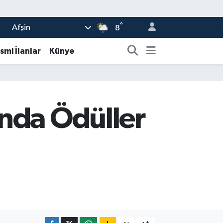
°
Afşin
8
smi İlanlar
Künye
’nda Ödüller
-
+