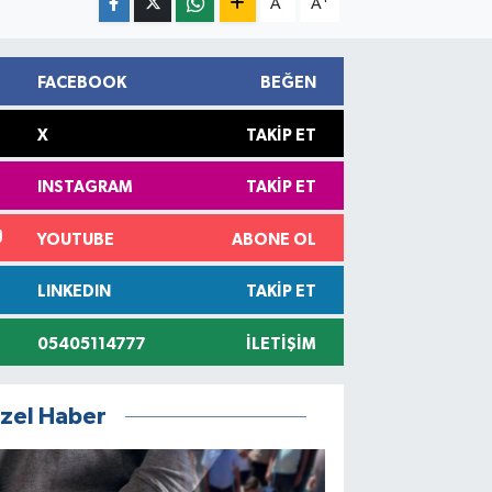
A
A
FACEBOOK
BEĞEN
X
TAKIP ET
INSTAGRAM
TAKIP ET
YOUTUBE
ABONE OL
LINKEDIN
TAKIP ET
05405114777
İLETIŞIM
zel Haber