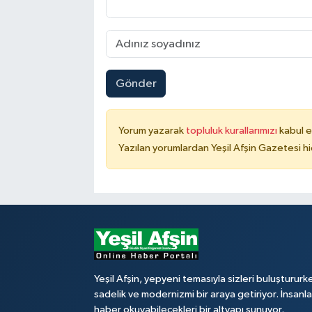
Gönder
Yorum yazarak
topluluk kurallarımızı
kabul e
Yazılan yorumlardan Yeşil Afşin Gazetesi hi
Yeşil Afşin, yepyeni temasıyla sizleri buluştururk
sadelik ve modernizmi bir araya getiriyor. İnsanl
haber okuyabilecekleri bir altyapı sunuyor.