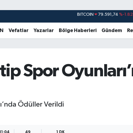
DOLAR
45,43620
%0.02
EURO
53,38690
%0.19
AN
Vefatlar
Yazarlar
Bölge Haberleri
Gündem
Re
STERLİN
61,60380
%0.18
G.ALTIN
6862,09000
%0.19
BİST100
14.598,00
%0
tip Spor Oyunları
BITCOIN
79.591,74
%-1.82
’nda Ödüller Verildi
11:04
49
1 DK