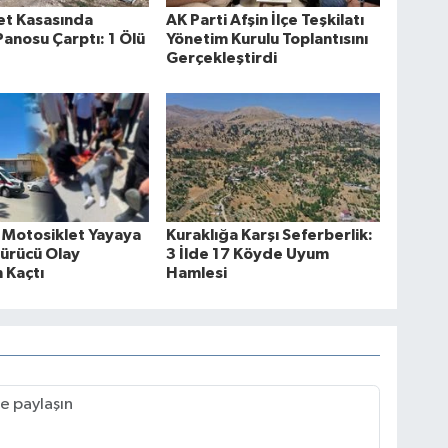
t Kasasında
AK Parti Afşin İlçe Teşkilatı
anosu Çarptı: 1 Ölü
Yönetim Kurulu Toplantısını
Gerçekleştirdi
 Motosiklet Yayaya
Kuraklığa Karşı Seferberlik:
Sürücü Olay
3 İlde 17 Köyde Uyum
 Kaçtı
Hamlesi