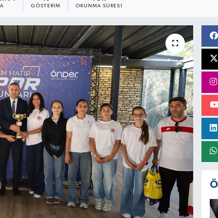
MA
GÖSTERIM
OKUNMA SÜRESI
Ö