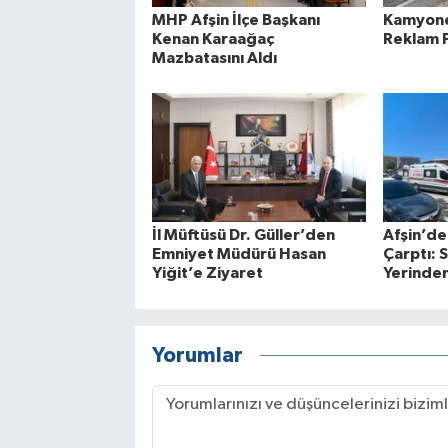
MHP Afşin İlçe Başkanı
Kamyone
Kenan Karaağaç
Reklam P
Mazbatasını Aldı
İl Müftüsü Dr. Güller’den
Afşin’de
Emniyet Müdürü Hasan
Çarptı: 
Yiğit’e Ziyaret
Yerinden
Yorumlar