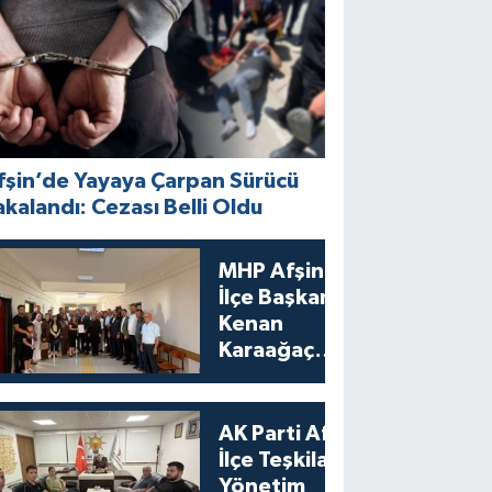
fşin’de Yayaya Çarpan Sürücü
akalandı: Cezası Belli Oldu
MHP Afşin
İlçe Başkanı
Kenan
Karaağaç
Mazbatasını
Aldı
AK Parti Afşin
İlçe Teşkilatı
Yönetim