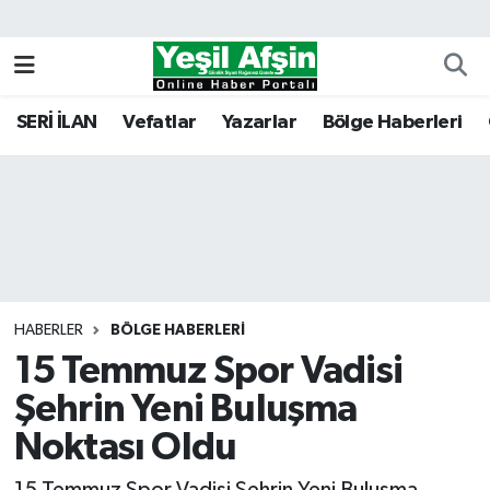
Vefatlar
Kahramanmaraş Nöbetçi Eczaneler
SERİ İLAN
Vefatlar
Yazarlar
Bölge Haberleri
Kahramanmaraş Hava Durumu
Kahramanmaraş Namaz Vakitleri
Kahramanmaraş Trafik Yoğunluk Haritası
Süper Lig Puan Durumu ve Fikstür
HABERLER
BÖLGE HABERLERI
15 Temmuz Spor Vadisi
Tüm Manşetler
Şehrin Yeni Buluşma
Son Dakika Haberleri
Noktası Oldu
Haber Arşivi