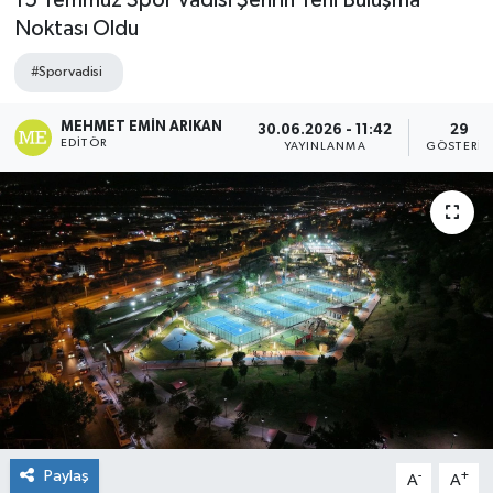
15 Temmuz Spor Vadisi Şehrin Yeni Buluşma
Noktası Oldu
#Spor vadisi
MEHMET EMIN ARIKAN
30.06.2026 - 11:42
29
EDITÖR
YAYINLANMA
GÖSTERIM
Paylaş
-
+
A
A