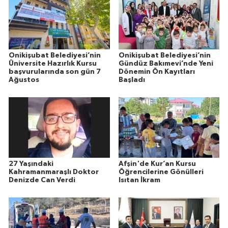
Onikişubat Belediyesi’nin
Onikişubat Belediyesi’nin
Üniversite Hazırlık Kursu
Gündüz Bakımevi’nde Yeni
başvurularında son gün 7
Dönemin Ön Kayıtları
Ağustos
Başladı
27 Yaşındaki
Afşin'de Kur’an Kursu
Kahramanmaraşlı Doktor
Öğrencilerine Gönülleri
Denizde Can Verdi
Isıtan İkram