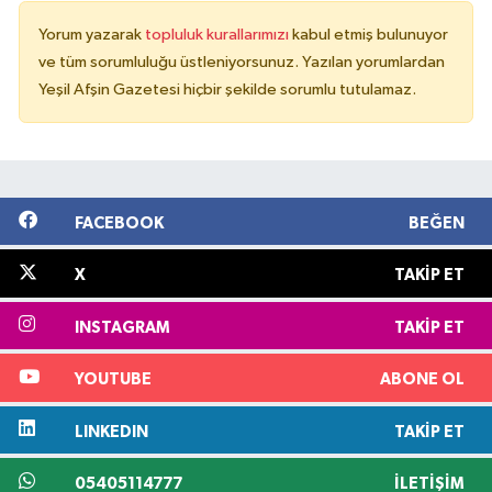
Yorum yazarak
topluluk kurallarımızı
kabul etmiş bulunuyor
ve tüm sorumluluğu üstleniyorsunuz. Yazılan yorumlardan
Yeşil Afşin Gazetesi hiçbir şekilde sorumlu tutulamaz.
FACEBOOK
BEĞEN
X
TAKIP ET
INSTAGRAM
TAKIP ET
YOUTUBE
ABONE OL
LINKEDIN
TAKIP ET
05405114777
İLETIŞIM