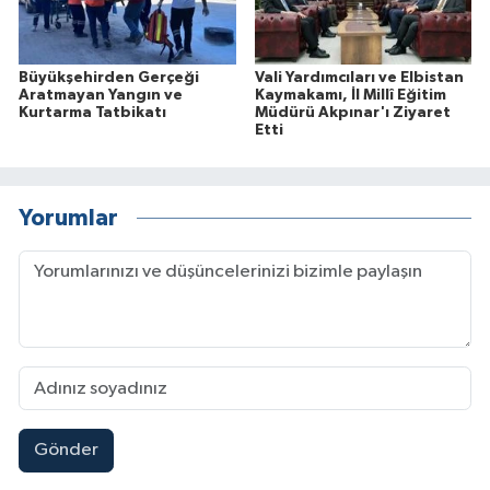
Büyükşehirden Gerçeği
Vali Yardımcıları ve Elbistan
Aratmayan Yangın ve
Kaymakamı, İl Millî Eğitim
Kurtarma Tatbikatı
Müdürü Akpınar'ı Ziyaret
Etti
Yorumlar
Gönder