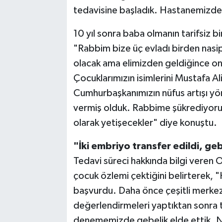
tedavisine başladık. Hastanemiz
10 yıl sonra baba olmanın tarifsiz 
"Rabbim bize üç evladı birden nasip 
olacak ama elimizden geldiğince onl
Çocuklarımızın isimlerini Mustafa A
Cumhurbaşkanımızın nüfus artışı yön
vermiş olduk. Rabbime şükrediyoruz. 
olarak yetişecekler" diye konuştu.
"İki embriyo transfer edildi, geb
Tedavi süreci hakkında bilgi veren Op
çocuk özlemi çektiğini belirterek, "
başvurdu. Daha önce çeşitli merkez
değerlendirmeleri yaptıktan sonra t
denememizde gebelik elde ettik. No