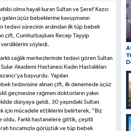
hibi olma hayali kuran Sultan ve Şeref Kazcı
ya gelen üçüz bebeklerine kavuşmanın
n tedavi sürecinin ardından ilk tüp bebek
n çift, Cumhurbaşkanı Recep Tayyip
verdiklerini söyledi.
A
Y
 farklı sağlık merkezlerinde tedavi gören Sultan
D
l Sular Akademi Hastanesi Kadın Hastalıkları
zancı'ya başvurdu. Yapılan
bek tedavisine alınan çift, ilk denemede üçüz
iskli geçmesine rağmen doktorların yakın
ekilde dünyaya geldi. 30 yaşındaki Sultan
ek için mücadele ettiklerini belirterek, "Biz
 oldu. Farklı hastanelere gittik, çeşitli
erah hocamızla görüştük ve tüp bebek