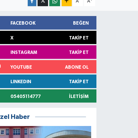
A
A
FACEBOOK
BEĞEN
X
TAKIP ET
INSTAGRAM
TAKIP ET
YOUTUBE
ABONE OL
LINKEDIN
TAKIP ET
05405114777
İLETIŞIM
zel Haber