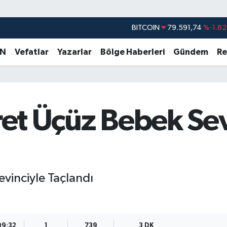
DOLAR
45,43620
%0.02
EURO
53,38690
%0.19
AN
Vefatlar
Yazarlar
Bölge Haberleri
Gündem
Re
STERLİN
61,60380
%0.18
G.ALTIN
6862,09000
%0.19
BİST100
14.598,00
%0
sret Üçüz Bebek Se
BITCOIN
79.591,74
%-1.82
evinciyle Taçlandı
09:32
1
739
3 DK