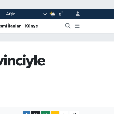
°
Afşin
8
smi İlanlar
Künye
vinciyle
-
+