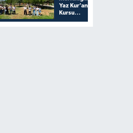
Yaz Kur’an
Kursu
Öğrencilerine
Moral Etkinliği