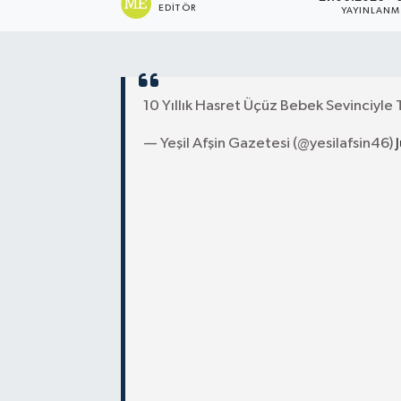
EDITÖR
YAYINLAN
10 Yıllık Hasret Üçüz Bebek Sevinciyle
— Yeşil Afşin Gazetesi (@yesilafsin46)