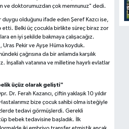
den ve doktorumuzdan çok memnunuz" dedi.
bir duygu olduğunu ifade eden Şeref Kazcı ise,
etti. Belki üç çocukla birlikte süreç biraz zor
ara en iyi şekilde bakmaya çalışacağız.
li, Uras Pekir ve Ayşe Hüma koyduk.
ündeki çağrısına da bir anlamda karşılık
İnşallah vatanına ve milletine hayırlı evlatlar
elik üçüz olarak gelişti"
r. Dr. Ferah Kazancı, çiftin yaklaşık 10 yıldır
Hastalarımız bize çocuk sahibi olma isteğiyle
lerde tedavi görmüşlerdi. Gerekli
üp bebek tedavisine başladık. İlk
rmalde iki embriyo transfer etmiştik ancak