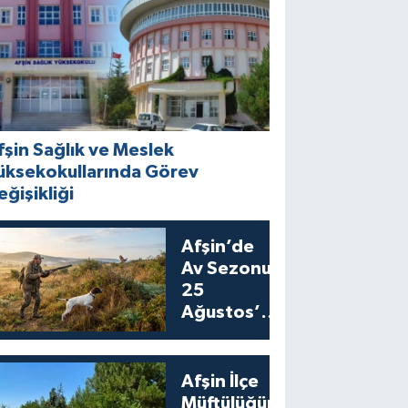
fşin Sağlık ve Meslek
üksekokullarında Görev
eğişikliği
Afşin’de
Av Sezonu
25
Ağustos’ta
Bıldırcın
Avıyla
Açılıyor
Afşin İlçe
Müftülüğünden