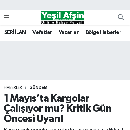
Vefatlar
Kahramanmaraş Nöbetçi Eczaneler
SERİ İLAN
Vefatlar
Yazarlar
Bölge Haberleri
Kahramanmaraş Hava Durumu
Kahramanmaraş Namaz Vakitleri
Kahramanmaraş Trafik Yoğunluk Haritası
Süper Lig Puan Durumu ve Fikstür
HABERLER
GÜNDEM
1 Mayıs’ta Kargolar
Tüm Manşetler
Çalışıyor mu? Kritik Gün
Son Dakika Haberleri
Öncesi Uyarı!
Haber Arşivi