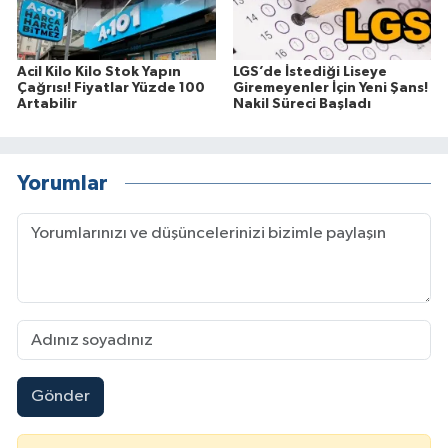
Acil Kilo Kilo Stok Yapın
LGS’de İstediği Liseye
Çağrısı! Fiyatlar Yüzde 100
Giremeyenler İçin Yeni Şans!
Artabilir
Nakil Süreci Başladı
Yorumlar
Gönder