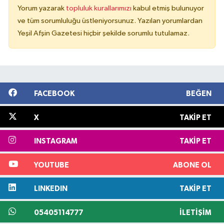
Yorum yazarak
topluluk kurallarımızı
kabul etmiş bulunuyor
ve tüm sorumluluğu üstleniyorsunuz. Yazılan yorumlardan
Yeşil Afşin Gazetesi hiçbir şekilde sorumlu tutulamaz.
FACEBOOK
BEĞEN
X
TAKIP ET
INSTAGRAM
TAKIP ET
YOUTUBE
ABONE OL
LINKEDIN
TAKIP ET
05405114777
İLETIŞIM