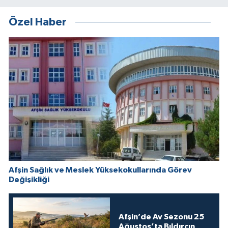
Özel Haber
Afşin Sağlık ve Meslek Yüksekokullarında Görev
Değişikliği
Afşin’de Av Sezonu 25
Ağustos’ta Bıldırcın