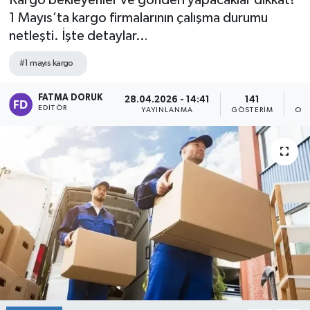
Kargo bekleyenler ve gönderi yapacaklar dikkat!
1 Mayıs’ta kargo firmalarının çalışma durumu
netleşti. İşte detaylar…
#1 mayıs kargo
FATMA DORUK
28.04.2026 - 14:41
141
EDITÖR
YAYINLANMA
GÖSTERIM
OK