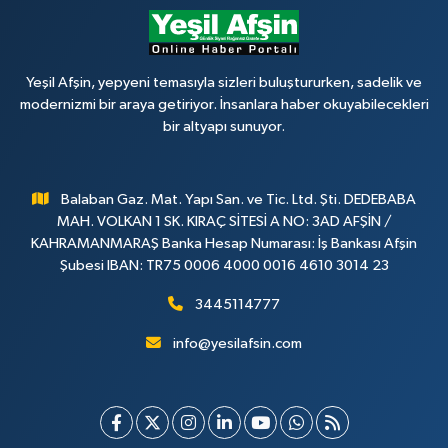
Yeşil Afşin, yepyeni temasıyla sizleri buluştururken, sadelik ve
modernizmi bir araya getiriyor. İnsanlara haber okuyabilecekleri
bir altyapı sunuyor.
Balaban Gaz. Mat. Yapı San. ve Tic. Ltd. Şti. DEDEBABA
MAH. VOLKAN 1 SK. KIRAÇ SİTESİ A NO: 3AD AFŞİN /
KAHRAMANMARAŞ Banka Hesap Numarası: İş Bankası Afşin
Şubesi IBAN: TR75 0006 4000 0016 4610 3014 23
3445114777
info@yesilafsin.com