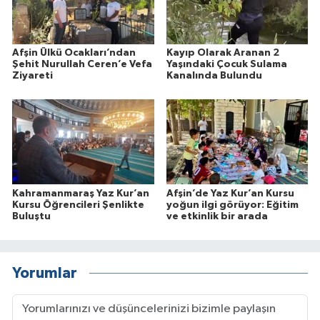
Afşin Ülkü Ocakları’ndan
Kayıp Olarak Aranan 2
Şehit Nurullah Ceren’e Vefa
Yaşındaki Çocuk Sulama
Ziyareti
Kanalında Bulundu
Kahramanmaraş Yaz Kur’an
Afşin’de Yaz Kur’an Kursu
Kursu Öğrencileri Şenlikte
yoğun ilgi görüyor: Eğitim
Buluştu
ve etkinlik bir arada
Yorumlar