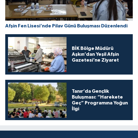
Afşin Fen Lisesi’nde Pilav Günü Buluşması Düzenlendi
BİK Bölge Müdürü
Aşkın’dan Yeşil Afşin
Gazetesi’ne Ziyaret
Tanır’da Gençlik
Buluşması: “Harekete
Geç” Programına Yoğun
İlgi