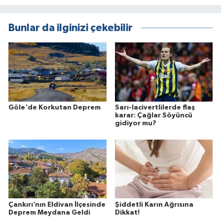
Bunlar da ilginizi çekebilir
Göle'de Korkutan Deprem
Sarı-lacivertlilerde flaş
karar: Çağlar Söyüncü
gidiyor mu?
Çankırı’nın Eldivan İlçesinde
Şiddetli Karın Ağrısına
Deprem Meydana Geldi
Dikkat!