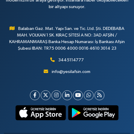
modernizmi bir araya getiriyor. İnsanlara haber okuyabilecekleri
bir altyapı sunuyor.
Balaban Gaz. Mat. Yapı San. ve Tic. Ltd. Şti. DEDEBABA
MAH. VOLKAN 1 SK. KIRAÇ SİTESİ A NO: 3AD AFŞİN /
KAHRAMANMARAŞ Banka Hesap Numarası: İş Bankası Afşin
Şubesi IBAN: TR75 0006 4000 0016 4610 3014 23
3445114777
info@yesilafsin.com