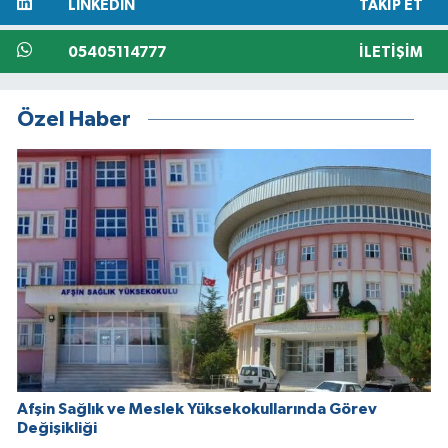
LINKEDIN
TAKIP ET
05405114777
İLETIŞIM
Özel Haber
Afşin Sağlık ve Meslek Yüksekokullarında Görev
Değişikliği