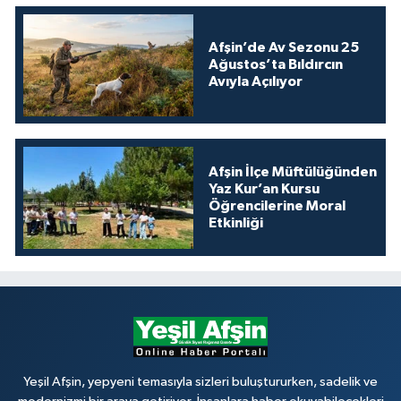
Afşin’de Av Sezonu 25
Ağustos’ta Bıldırcın
Avıyla Açılıyor
Afşin İlçe Müftülüğünden
Yaz Kur’an Kursu
Öğrencilerine Moral
Etkinliği
Yeşil Afşin, yepyeni temasıyla sizleri buluştururken, sadelik ve