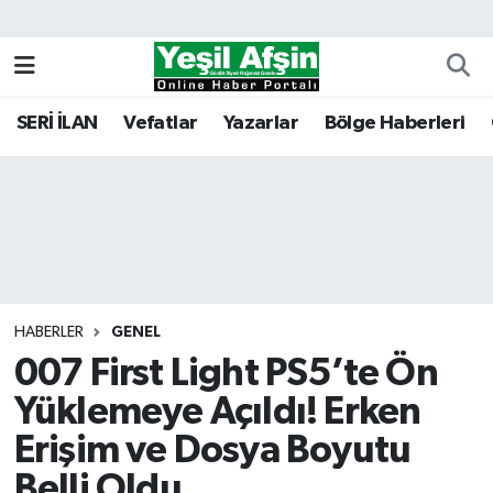
Vefatlar
Kahramanmaraş Nöbetçi Eczaneler
SERİ İLAN
Vefatlar
Yazarlar
Bölge Haberleri
Kahramanmaraş Hava Durumu
Kahramanmaraş Namaz Vakitleri
Kahramanmaraş Trafik Yoğunluk Haritası
Süper Lig Puan Durumu ve Fikstür
HABERLER
GENEL
007 First Light PS5’te Ön
Tüm Manşetler
Yüklemeye Açıldı! Erken
Son Dakika Haberleri
Erişim ve Dosya Boyutu
Haber Arşivi
Belli Oldu